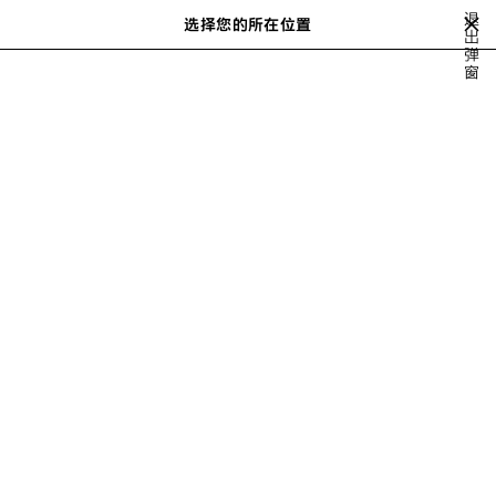
跳转至主内容
退
选择您的所在位置
出
搜
弹
索
close the banner
窗
最新出品
BAGS
READY-TO-WEAR
SHOES
SMALL LEATHER G
下
一
步
女士包袋