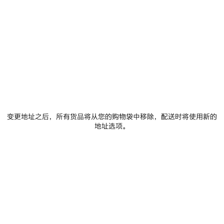
0
1
0
1
2
LE CITY中号手袋
LE CITY中号手袋
6 颜色
6 颜色
保
存
变更地址之后，所有货品将从您的购物袋中移除，配送时将使用新的
商
地址选项。
品
0
1
0
1