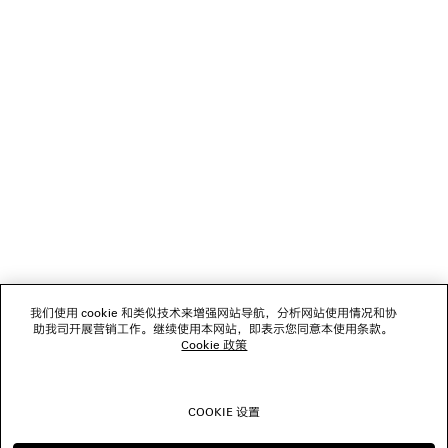
加载中...
1
2
NEWSLETTER
3
4
5
客服
6
7
8
公司
9
10
11
我们使用 cookie 和类似技术来增强网站导航，分析网站使用情况和协
关注我们
12
助我司开展营销工作。继续使用本网站，即表示您同意本使用条款。
13
Cookie 政策
14
门店
15
16
COOKIE 设置
17
联系我们
18