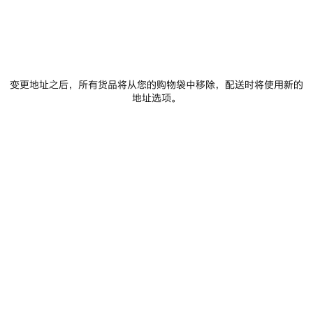
0
1
0
1
2
变更地址之后，所有货品将从您的购物袋中移除，配送时将使用新的
BALENCIAGA | J.M.WESTON穆勒鞋
VENOM男士德比鞋
地址选项。
保
存
商
品