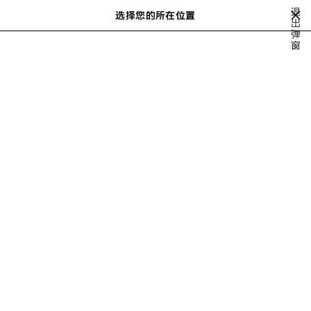
跳转至主内容
退
选择您的所在位置
出
搜
弹
索
close the banner
窗
SNEAKERS
BOOTS
DERBIES
LOAFERS
MULES & SLIDES
上
一
步
DERBIES FOR MEN
筛选
请按以下方式排序
6 产品
保
存
商
品