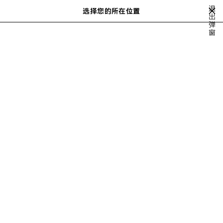
跳转至主内容
退
选择您的所在位置
出
搜
弹
索
close the banner
窗
克
PANTS
DENIM
LEATHER
TECHWEAR
BEACHWEAR
上
一
步
TECHWEAR FOR WOMEN
请按以下方式排序
32 产品
保
存
商
品