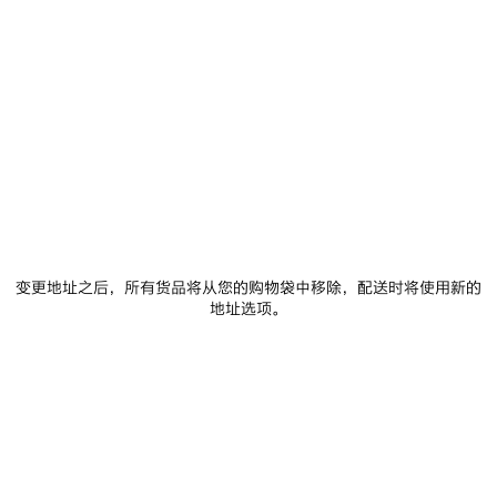
0
1
2
0
1
2
TECHWEAR运动夹克
TECHWEAR无缝骑行短裤
2 颜色
保
存
商
品
变更地址之后，所有货品将从您的购物袋中移除，配送时将使用新的
地址选项。
0
1
2
0
1