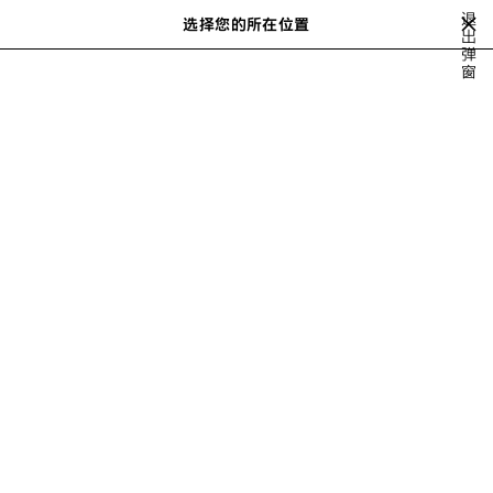
跳转至主内容
退
选择您的所在位置
出
搜
弹
索
窗
AYA NAKAMURA
ACID ARAB
RUPAUL
DEMNA'S PLAYLIST
上
一
步
RUPAUL FOR BALENCIAGA
MUSIC
2021年6月24日，RuPaul Charles 为 Balenciaga 专门制作的
播放列表在 Apple Music 发布，提供在线收听和下载。 限量版
Balenciaga x RuPaul 商品同时在门店和 Balenciaga.com 官网
同步发售。 以 RuPaul 为艺名，这位录音艺术家、演员、作家
和电视主持人是全世界最著名的变装皇后。 与播放列表同时发
行的还有限量版 Balenciaga 中性服装和配饰系列，饰有