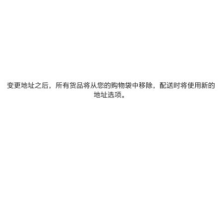
RuPaul 签名和 Balenciaga Music Limited Edition Merch 的
字模喷绘。 为此次合作揭幕的是一系列RuPaul早期表演的剪
辑视频和全新摄影大片，在照片中，RuPaul 和夜生活达人
Susanne Bartsch 身穿该系列商品，置身于他们的好友以及
Balenciaga 拥趸之中。
Spotify
Apple Music
Deezer
变更地址之后，所有货品将从您的购物袋中移除，配送时将使用新的
Amazon Music
地址选项。
Youtube Music
关于 BALENCIAGA MUSIC