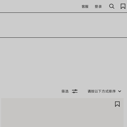
客服
登录
搜
索
筛选
请按以下方式排序
保
存
商
品