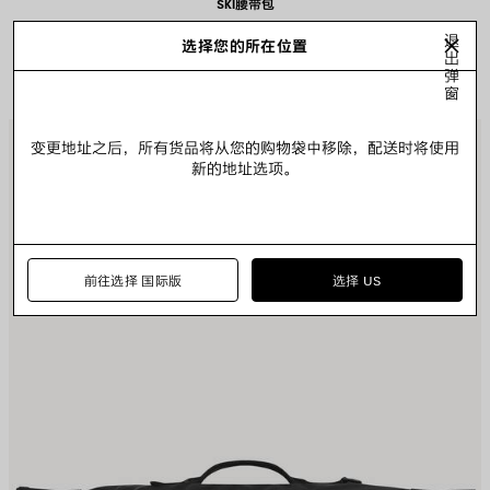
SKI腰带包
退
选择您的所在位置
出
弹
窗
保
保
变更地址之后，所有货品将从您的购物袋中移除，配送时将使用
存
存
新的地址选项。
商
商
品
品
前往选择 国际版
选择 US