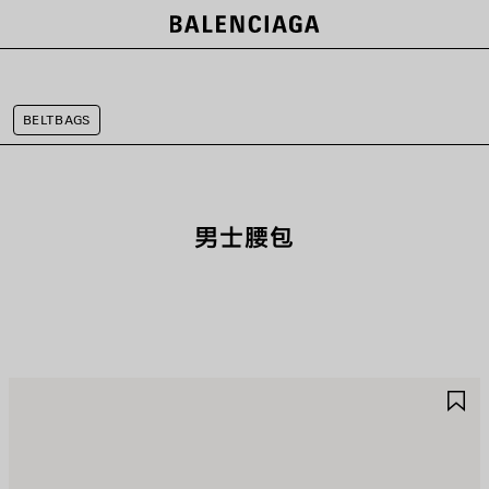
BELTBAGS
男士腰包
保
保
存
存
商
商
品
品