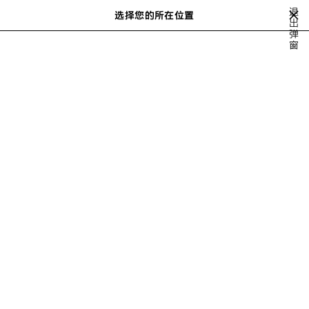
跳转至主内容
退
选择您的所在位置
出
搜
弹
索
close the banner
窗
 GLOVES
袜子
CHARMS & PHONE ACCESSORIES
OBJECTS
上
一
步
OBJECTS FOR MEN
请按以下方式排序
18 产品
保
存
商
品