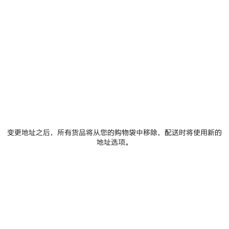
0
1
0
1
BEIJING 咖啡杯
SEOUL 咖啡杯
4 颜色
4 颜色
保
存
商
品
变更地址之后，所有货品将从您的购物袋中移除，配送时将使用新的
地址选项。
0
1
0
1