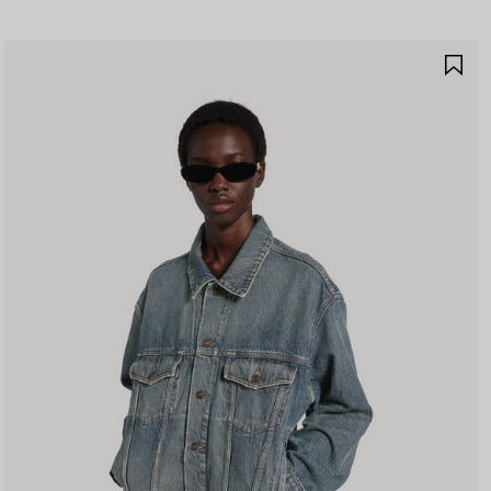
保
存
商
品