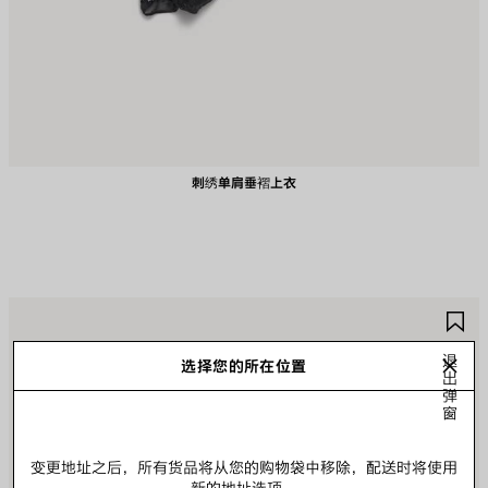
刺绣单肩垂褶上衣
保
保
存
存
商
商
退
选择您的所在位置
出
品
品
弹
窗
变更地址之后，所有货品将从您的购物袋中移除，配送时将使用
新的地址选项。