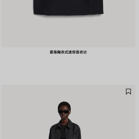
紧身胸衣式迷你连衣裙
保
存
商
品