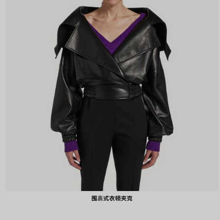
围裹式衣领夹克