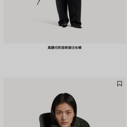
高腰桶形扭转接缝长裤