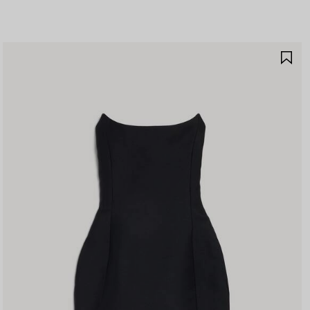
保
存
商
品