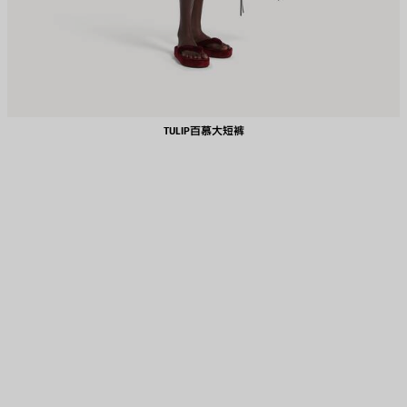
TULIP百慕大短裤
保
存
商
品