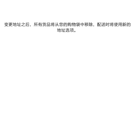
变更地址之后，所有货品将从您的购物袋中移除，配送时将使用新的
地址选项。
0
1
0
1
ENVELOPE长款零钱包和卡夹
ENVELOPE 配卡夹长款钱包
保
存
商
品