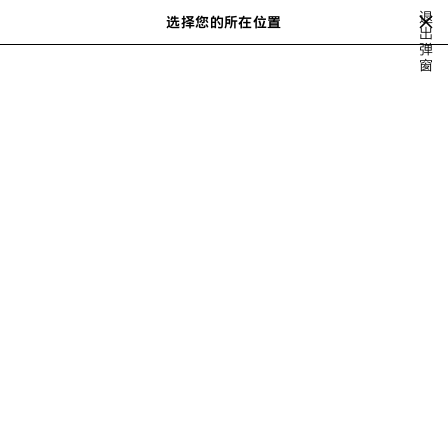
跳转至主内容
退
选择您的所在位置
出
搜
弹
索
close the banner
窗
VIEW ALL
手拿包
WALLETS ON CHAIN
WALLETS
CARD HOLD
下
一
步
ENVELOPE女士小皮具
筛选
请按以下方式排序
6 产品
保
存
商
品