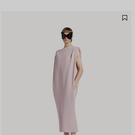
保
存
商
品