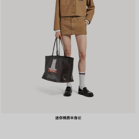
迷你棉质半身裙