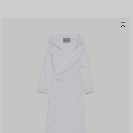
保
存
商
品