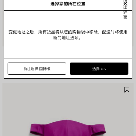
退
选择您的所在位置
出
弹
窗
变更地址之后，所有货品将从您的购物袋中移除，配送时将使用
新的地址选项。
长款府绸连衣裙
前往选择 国际版
选择 US
保
保
存
存
商
商
品
品