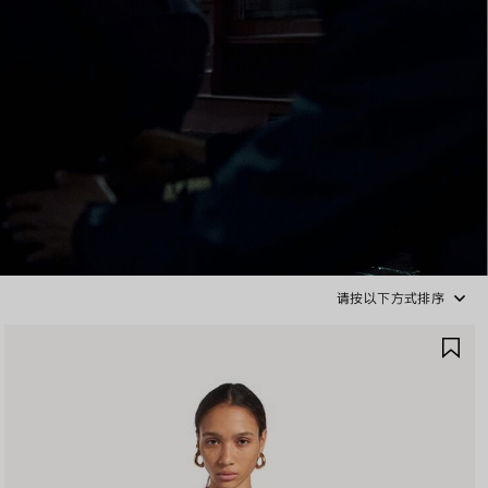
请按以下方式排序
保
存
商
品