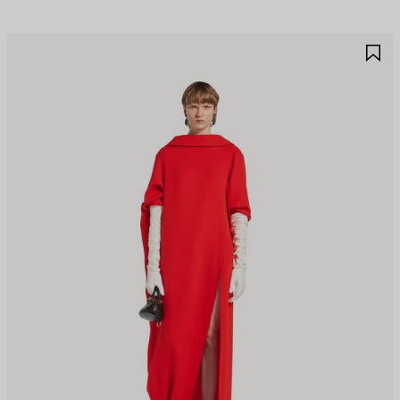
保
保
存
存
商
商
品
品