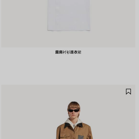
露肩衬衫连衣裙
保
存
商
品