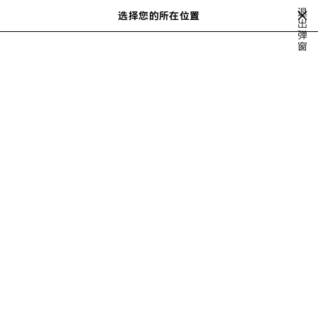
跳转至主内容
退
选择您的所在位置
出
搜
弹
索
close the banner
窗
CROSSBODIES & MESSENGERS
TOTE BAGS
双肩包
BELTBAGS
上
下
一
一
步
步
男士包袋和托特包
请按以下方式排序
29 产品
保
存
商
品