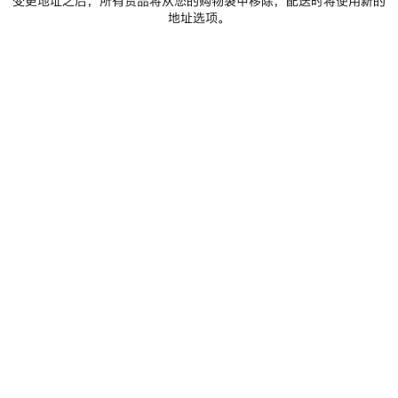
变更地址之后，所有货品将从您的购物袋中移除，配送时将使用新的
LE 7大号保龄球包
SELECT大号托特包
地址选项。
保
存
商
品
0
1
0
1
2
SELECT大号托特包
SELECT中号托特包