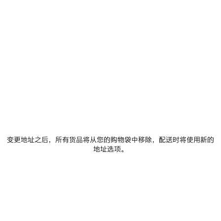
示、图样、网站内容组织、照片、图片、图标例证、文字、字
体、视频、音乐、声音、音频剪辑、标识、商标——无论注册与
否，是否为图形商标——所有其他标识、服务商标、品牌、贸易
或商业名称、域名和链接（“
内容
”）均由我们拥有或许可，且在
全世界范围内受适用的版权、商标、专利或其他知识产权法律保
护。我们保留所有该等权利。
您可为个人用途从网站下载并打印内容，但您不得将该等内容用
以任何商业目的。未经我们或我们的许可方另行书面许可，您不
得复制或再现（复制或再现用于个人及非商业用途的情况除
外）、出版、披露、传播、提供给公众、再版、分发、展示、移
除、删除、添加本网站内容、或者以任何目的另行创建本网站任
何内容的衍生作品。
未经本使用条款明示许可的任何使用均被禁止。未经授权使用网
站或内容将违反适用的知识产权法律或其他法律。
变更地址之后，所有货品将从您的购物袋中移除，配送时将使用新的
提交的信息数据
地址选项。
我们期待您的意见。您承认并同意任何建议、提议、创意、概
念、照片、文稿或通过本网站或以其他方式向我们上传或发送的
任何其他内容和数据（个人信息除外）（“
提交的信息数据
”）将
被视为非机密且非专属。您保留提交的信息数据的全部所有权，
但通过上传“提交的信息数据”，您在该等提交的信息数据受保护
的整个期间内授予我们一项全球范围内、不可撤销的、免许可费
的、非排他性的许可，可以全部或部分使用、运行、存储、复