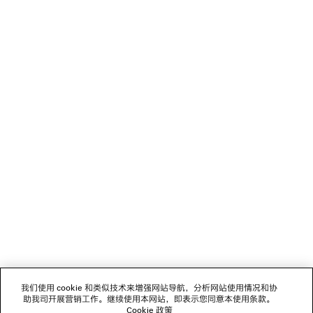
如您对本使用条款、网站或服务有任何疑问，可通过下列任一方式联
系我们：
函寄BALENCIAGA，Suites 1306-09, 13/F., Dorset House, Taikoo
Place, Quarry Bay Hong Kong
致电+852 5808 3818（中文服务）或+852 5808 2402（英文服
务）
邮件
clientservice.hk@balenciaga.com
您还可以在网站“客户服务”页面留言，我们会以电子邮件回复您的留
言。
NEWSLETTER
客服
公司
我们使用 cookie 和类似技术来增强网站导航，分析网站使用情况和协
关注我们
助我司开展营销工作。继续使用本网站，即表示您同意本使用条款。
Cookie 政策