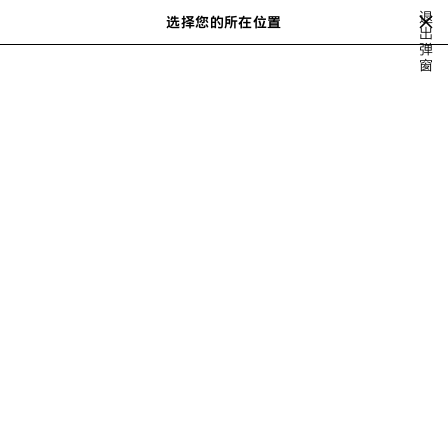
跳转至主内容
退
选择您的所在位置
出
搜
弹
索
窗
LEGAL
使用条款和条件
本网站使用条款
本网站使用条款
日期：
2020
年
11
月
欢迎访问www.balenciaga.com（以下简称“
本网站
”）。