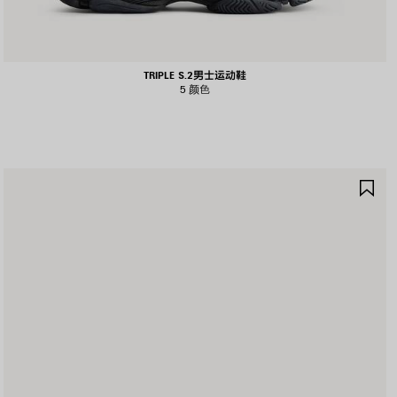
TRIPLE S.2男士运动鞋
5 颜色
保
存
商
品