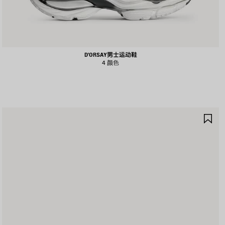
D'ORSAY男士运动鞋
4 颜色
保
存
商
品