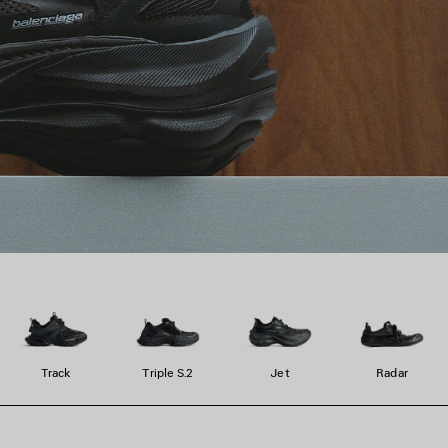
Track
Triple S.2
Jet
Radar