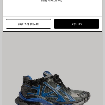
存
存
商
商
品
品
前往选择 国际版
选择 US