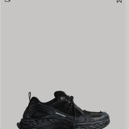
存
商
品