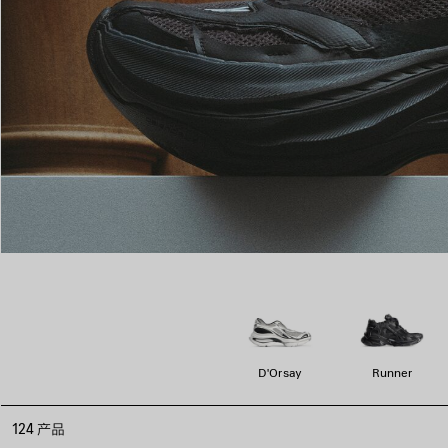
D'Orsay
Runner
124 产品