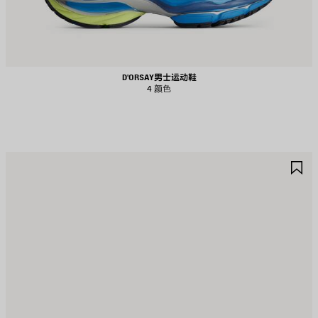
D'ORSAY男士运动鞋
4 颜色
保
保
存
存
商
商
品
品