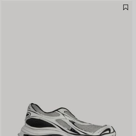
保
存
商
品