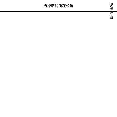
跳转至主内容
退
选择您的所在位置
出
搜
弹
索
close the banner
窗
VIEW ALL
NEW ARRIVALS
手提袋
SHOULDER BAGS
TOTE 
下
一
步
女士 HOURGLASS 包袋
筛选
请按以下方式排序
10 产品
保
存
商
品