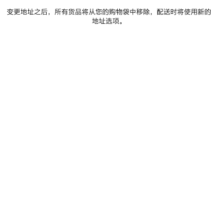
变更地址之后，所有货品将从您的购物袋中移除，配送时将使用新的
地址选项。
0
1
0
1
HOURGLASS链带钱包
HOURGLASS 压纹链带钱包
保
存
商
品
0
1
2
0
1