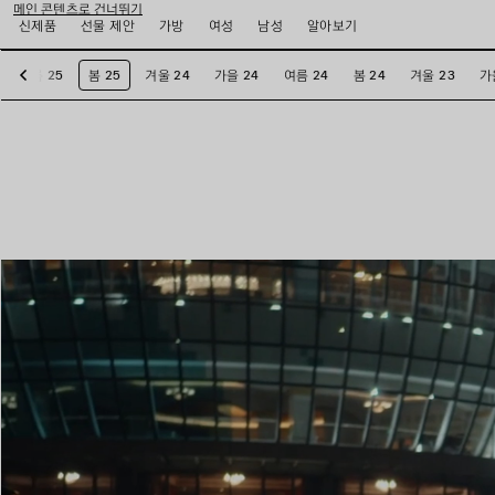
메인 콘텐츠로 건너뛰기
신제품
선물 제안
가방
여성
남성
알아보기
여름 25
봄 25
겨울 24
가을 24
여름 24
봄 24
겨울 23
가
이
전