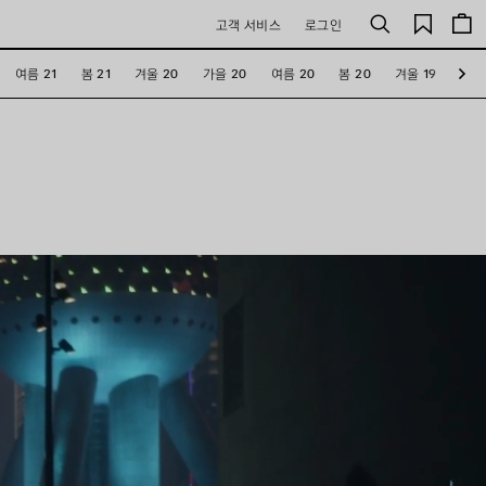
저
고객 서비스
로그인
검
장
색
된
여름 21
봄 21
겨울 20
가을 20
여름 20
봄 20
겨울 19
가을
제
다
음
품