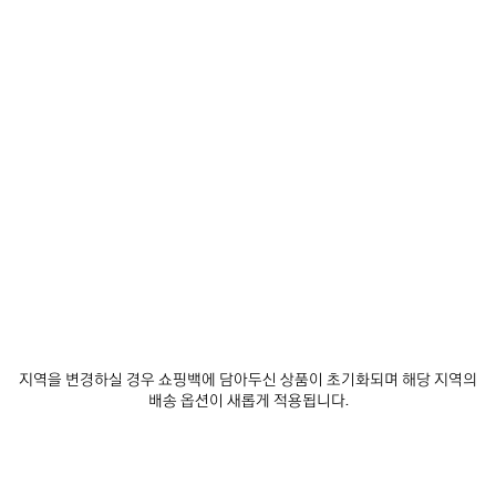
0
1
2
0
1
2
엑스트라 퍼퓸
노 코멘트 퍼퓸
₩ 420,000
₩ 420,000
제
품
저
장
하
지역을 변경하실 경우 쇼핑백에 담아두신 상품이 초기화되며 해당 지역의
기
배송 옵션이 새롭게 적용됩니다.