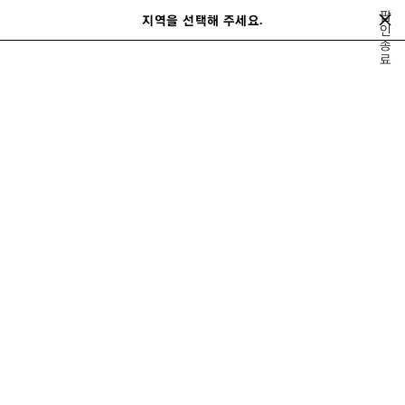
메인 콘텐츠로 건너뛰기
팝
지역을 선택해 주세요.
저
인
검
종
장
색
close the banner
료
된
제
품
모두 보기
퍼퓸
리필
액세서리
발렌시아가 프래그런스 컬렉션