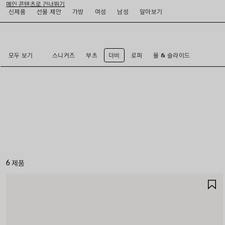
메인 콘텐츠로 건너뛰기
신제품
선물 제안
가방
여성
남성
알아보기
close the banner
모두 보기
스니커즈
부츠
더비
로퍼
뮬 & 슬라이드
6 제품