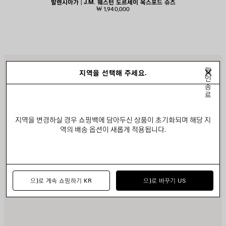
발렌시아가 | J.M. 웨스턴 도르세이 옥스포드 슈즈
₩ 1,940,000
제
제
팝
지역을 선택해 주세요.
품
품
인
저
저
종
장
장
료
하
하
기
기
지역을 변경하실 경우 쇼핑백에 담아두신 상품이 초기화되며 해당 지
역의 배송 옵션이 새롭게 적용됩니다.
으)로 계속 쇼핑하기 KR
으)로 바꾸기 US