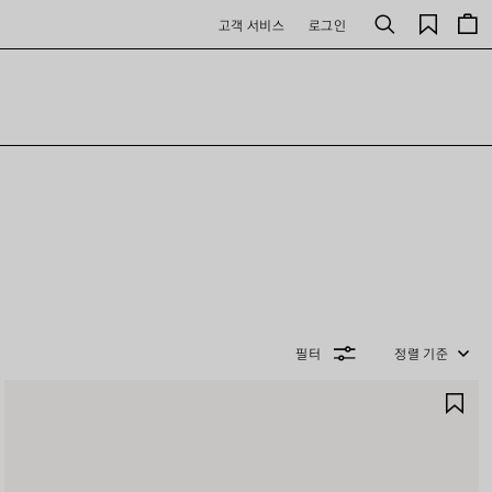
저
고객 서비스
로그인
검
장
색
된
제
품
필터
정렬 기준
제
품
저
장
하