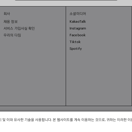
회사
소셜미디어
채용 정보
KakaoTalk
서비스 가입사실 확인
Instagram
우리의 다짐
Facebook
Tiktok
Spotify
회사명: 발렌시아가코리아 유한책임회사 | 사업자등록번호: 211-88-83220
 소피쿠스토리 | 주소: 서울특별시 강남구 도산대로 458, 13,14층(청담동, 도산 458빌딩) |
법
 및 이와 유사한 기술을 사용합니다. 본 웹사이트를 계속 이용하는 것으로, 귀하는 이러한 이
2-서울강남-06711 | 통신판매업신고기관: 서울특별시 강남구청 | 호스팅 서비스: Salesforce 
고객센터: 02-6105-2188 | 이메일:
clientservice.kr@balenciaga.com
개인정보보호책임 : 발렌시아가코리아 유한책임회사 이커머스팀 | 대표번호:02-6105-2188