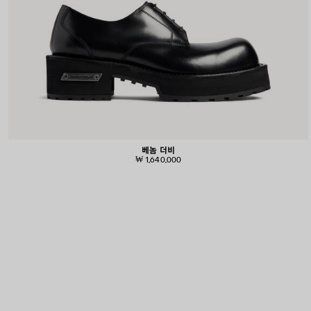
베놈 더비
₩ 1,640,000