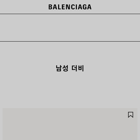
남성 더비
제
제
품
품
저
저
장
장
하
하