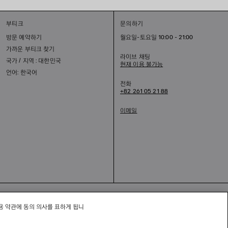
부티크
문의하기
방문 예약하기
월요일-토요일 10:00 - 21:00
가까운 부티크 찾기
라이브 채팅
국가 / 지역 : 대한민국
현재 이용 불가능
언어: 한국어
전화
+82 261 05 21 88
이메일
적 고지
용 약관에 동의 의사를 표하게 됩니
Commerce Cloud