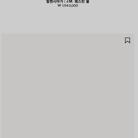
발렌시아가 | J.M. 웨스턴 뮬
₩ 1,940,000
제
품
저
장
하
기