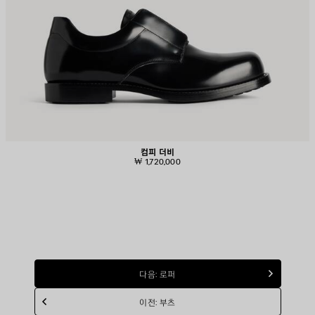
컴피 더비
₩ 1,720,000
다음: 로퍼
이전: 부츠