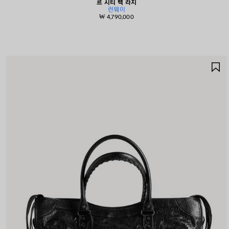
르 시티 백 라지
런웨이
₩ 4,790,000