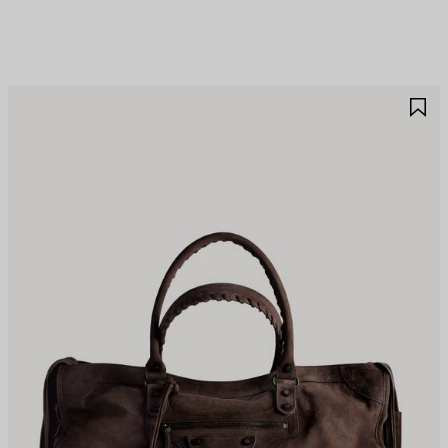
제
제
품
품
저
저
장
장
하
하
기
기