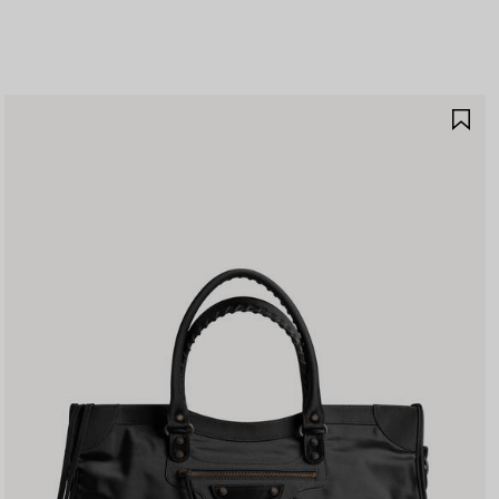
제
품
저
장
하
기