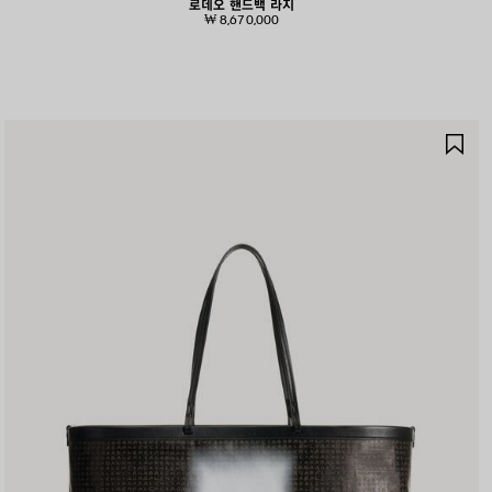
로데오 핸드백 라지
₩ 8,670,000
제
품
저
장
하
기