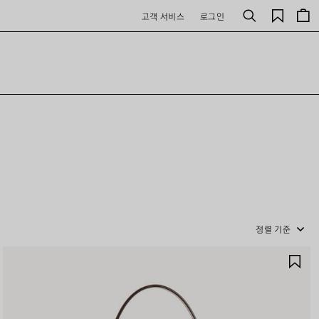
저
고객 서비스
로그인
검
장
색
된
제
품
정렬 기준
제
품
저
장
하