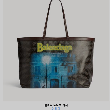
셀렉트 토트백 라지
런웨이