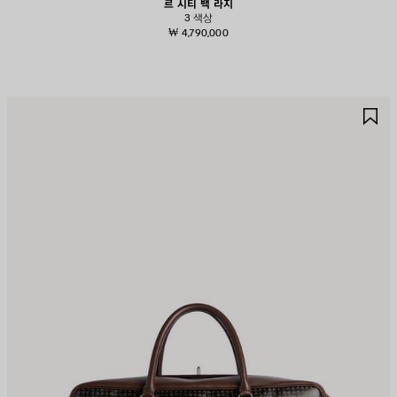
르 시티 백 라지
3 색상
₩ 4,790,000
제
제
품
품
저
저
장
장
하
하
기
기