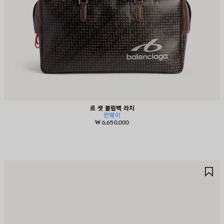
르 셋 볼링백 라지
런웨이
₩ 6,650,000
제
제
품
품
저
저
장
장
하
하
기
기