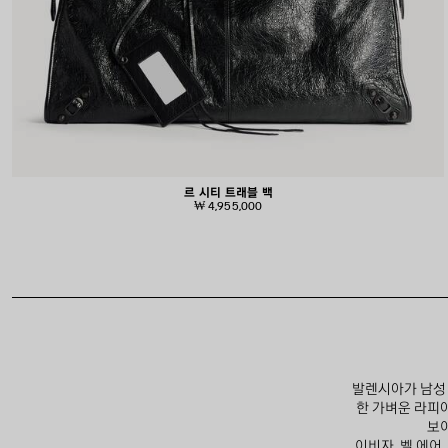
르 시티 트래블 백
₩ 4,955,000
발렌시아가 남성 
한 가벼운 라피
보이
이비자, 벨 에어