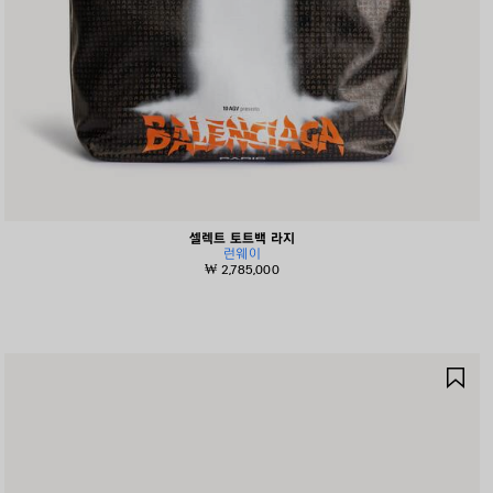
셀렉트 토트백 라지
런웨이
₩ 2,785,000
제
품
저
장
하
기