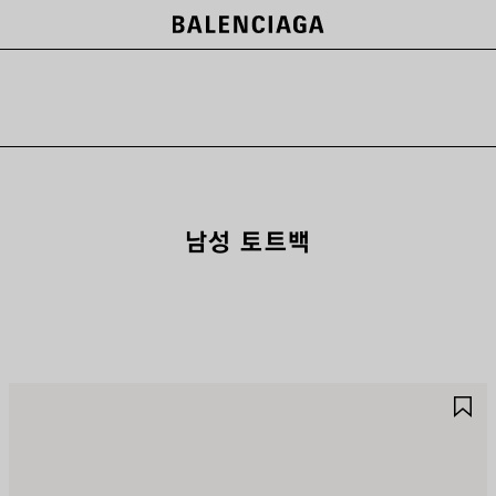
남성 토트백
제
제
품
품
저
저
장
장
하
하