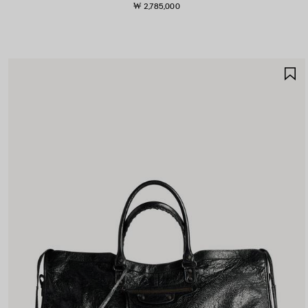
₩ 2,785,000