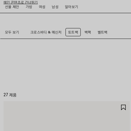
메인 콘텐츠로 건너뛰기
선물 제안
가방
여성
남성
알아보기
close the banner
모두 보기
크로스바디 & 메신저
토트백
백팩
벨트백
27 제품