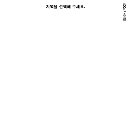
메인 콘텐츠로 건너뛰기
팝
지역을 선택해 주세요.
저
인
검
종
장
색
close the banner
료
된
제
품
홀리데이 시리즈 - 남성 가방
홀리데이 시리
레디 투 웨어
가방
슈즈
즈
필터
정렬 기준
12 제품