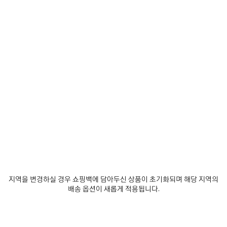
기
0
1
0
1
2
르 시티 모토 미디엄
르 시티 모토 스몰
3 색상
3 색상
₩ 3,490,000
₩ 2,890,000
제
품
저
지역을 변경하실 경우 쇼핑백에 담아두신 상품이 초기화되며 해당 지역의
장
배송 옵션이 새롭게 적용됩니다.
하
기