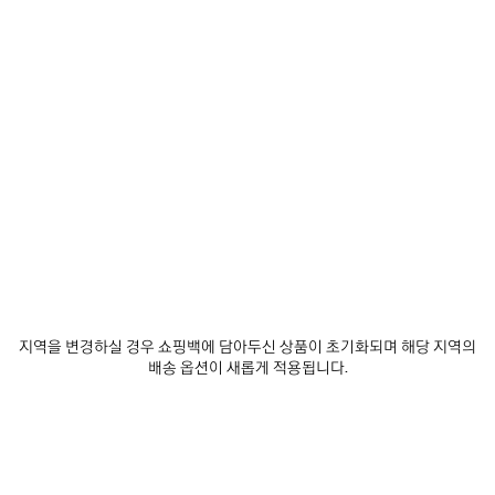
0
1
2
0
1
2
르 시티 백 미디엄
르 시티 백 스몰
₩ 4,980,000
₩ 4,250,000
제
품
저
장
하
기
지역을 변경하실 경우 쇼핑백에 담아두신 상품이 초기화되며 해당 지역의
배송 옵션이 새롭게 적용됩니다.
0
1
2
0
1
2