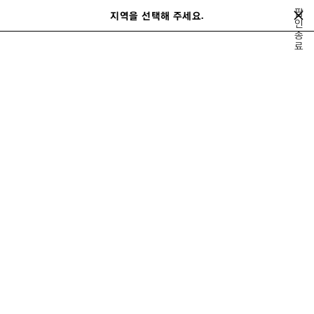
메인 콘텐츠로 건너뛰기
팝
지역을 선택해 주세요.
저
인
검
종
장
색
close the banner
료
된
제
품
신제품
선물 제안
가방
여성
남성
알아보기
가을 26