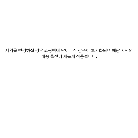
0
1
0
1
2
지역을 변경하실 경우 쇼핑백에 담아두신 상품이 초기화되며 해당 지역의
익스트림 타이 다이 파레오
벨트 뮬
배송 옵션이 새롭게 적용됩니다.
₩ 885,000
₩ 1,280,000
제
품
저
장
하
기