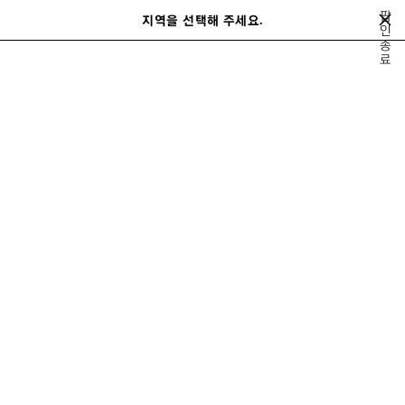
메인 콘텐츠로 건너뛰기
팝
지역을 선택해 주세요.
저
인
검
종
장
색
close the banner
료
된
제
품
남성 신제품
홀리데이 시리즈
가을 26
테크웨어
발렌시아가 | WFP
다
음
남성 홀리데이 시리즈
레디 투 웨어
가방
슈즈
액세서리