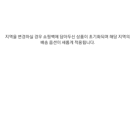
0
1
2
0
1
2
러너 그래디언트 스니커즈
러너 스니커즈
재입고 알림 받기
남성
₩ 1,650,000
₩ 1,690,000
지역을 변경하실 경우 쇼핑백에 담아두신 상품이 초기화되며 해당 지역의
배송 옵션이 새롭게 적용됩니다.
제
품
저
장
하
기
0
1
2
0
1
2