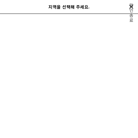
메인 콘텐츠로 건너뛰기
팝
지역을 선택해 주세요.
저
인
검
종
장
색
close the banner
료
된
제
품
모두 보기
스니커즈
부츠
더비
로퍼
뮬 & 슬라이드
남성 스니커즈