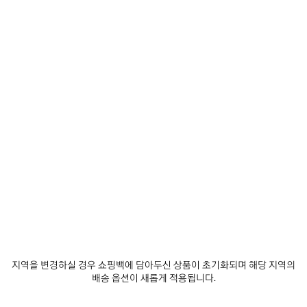
사이즈 선택
예
상
재입고 알림 받기
배
재
사
달
입
이
날
고
즈
매장 재고 확인
짜:
알
를
림
선
2026/08/09
받
택
-
제품 세부 정보
무료 배송 및 반품
패키지
지속가능성
기
해
2026/08/12
주
세
요
• 일상적인 스타일링을 위한 스포츠웨어 스타일 디자인
• 가죽을 사용하지 않은 제품
• 스니커즈
• 폴리우레탄 및 코튼
더 보기
• 셔츠 소재가 돋보이는 어퍼
Product ID:
542023WTRSH1040
지역을 변경하실 경우 쇼핑백에 담아두신 상품이 초기화되며 해당 지역의
• 외부에 발렌시아가 관리 지침 태그
배송 옵션이 새롭게 적용됩니다.
• 토 끝 부분에 사이즈 표시
• 힐 뒷면에 트랙 디보싱
제품 관리 방법
• 아웃솔 앞면에 BB 로고 디보싱