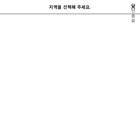
메인 콘텐츠로 건너뛰기
팝
지역을 선택해 주세요.
저
인
검
종
장
색
close the banner
료
남성
슈즈
트랙
된
제
품
이
다
전
음