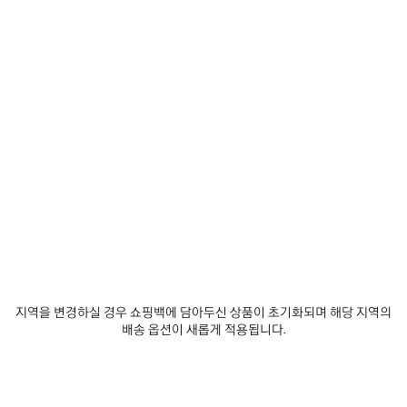
0
1
0
1
사커 배기 스웨트팬츠
범퍼 스티커 배기 스웨트팬츠
₩ 1,700,000
₩ 1,790,000
제
품
저
장
하
기
지역을 변경하실 경우 쇼핑백에 담아두신 상품이 초기화되며 해당 지역의
배송 옵션이 새롭게 적용됩니다.
0
1
2
0
1
2