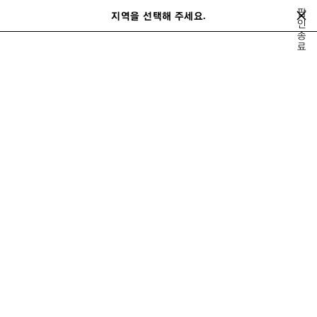
메인 콘텐츠로 건너뛰기
팝
지역을 선택해 주세요.
저
인
검
종
장
색
close the banner
료
된
제
품
니트웨어
코트 & 재킷
팬츠
데님
레더
테크웨어
비치웨어
이
전
남성 팬츠
정렬 기준
68 제품
제
품
저
장
하