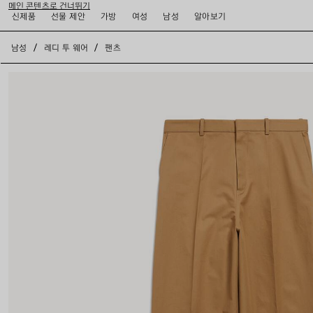
메인 콘텐츠로 건너뛰기
신제품
선물 제안
가방
여성
남성
알아보기
close the banner
남성
레디 투 웨어
팬츠