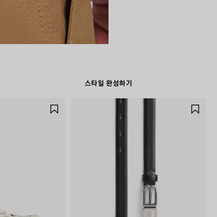
스타일 완성하기
제
제
품
품
저
저
장
장
하
하
기
기