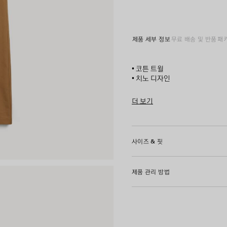
제품 세부 정보
무료 배송 및 반품
패
• 코튼 트윌
• 치노 디자인
• 스냅 버튼 디테일의 커버드 지
• 벨트 루프 5개
더 보기
• 앞면 슬래시 포켓 2개
Product ID:
A001Z3TKP0726
• 뒷면 버튼 파이핑 포켓 1개
• 뒷면에 그레이 발렌시아가 로고
• 크리즈드 디테일의 다리
사이즈 & 핏
• 제조국: 이탈리아
제품 관리 방법
주소재: 100% 코튼
포켓 안감: 100% 코튼
가죽 디테일: 카우스킨