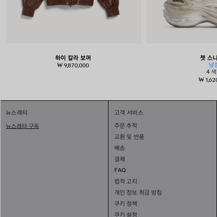
하이 칼라 보머
젯 스
남
₩ 9,870,000
4 
₩ 1,62
뉴스레터
고객 서비스
주문 추적
뉴스레터 구독
교환 및 반품
배송
결제
FAQ
법적 고지
개인 정보 취급 방침
쿠키 정책
쿠키 설정