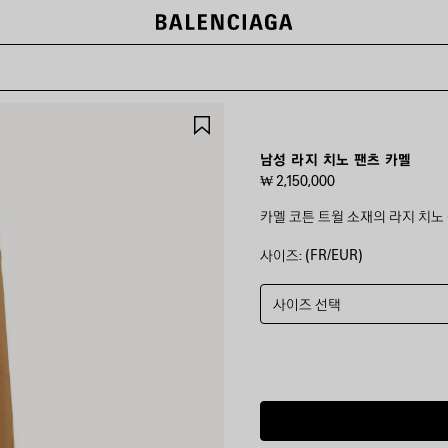
제
품
저
남성 라지 치노 팬츠 카멜
장
₩ 2,150,000
하
기
카멜 코튼 트윌 소재의 라지 치노
사이즈: (FR/EUR)
컬
러
:
카
사이즈 선택
멜
카
멜