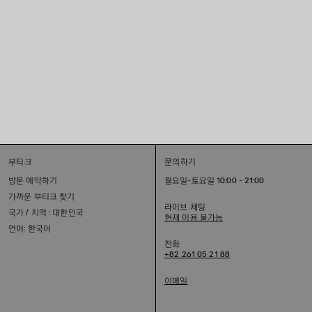
부티크
문의하기
방문 예약하기
월요일-토요일 10:00 - 21:00
가까운 부티크 찾기
라이브 채팅
국가 / 지역 : 대한민국
현재 이용 불가능
언어: 한국어
전화
+82 261 05 21 88
이메일