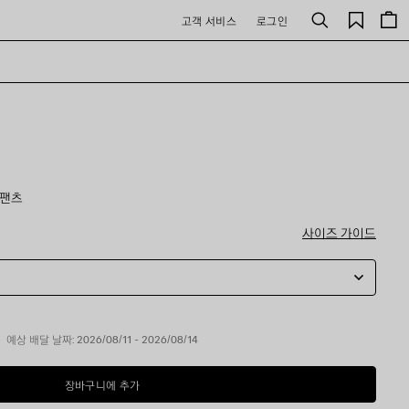
저
고객 서비스
로그인
검
장
색
된
제
품
 팬츠
사이즈 가이드
예상 배달 날짜: 2026/08/11 - 2026/08/14
장바구니에 추가
장
사
바
이