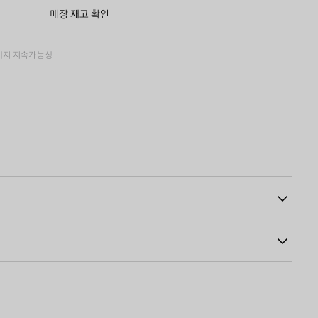
구
즈
매장 재고 확인
니
를
에
선
추
택
가
하
키지
지속가능성
세
요
퍼 플라이
02
 가죽 패치