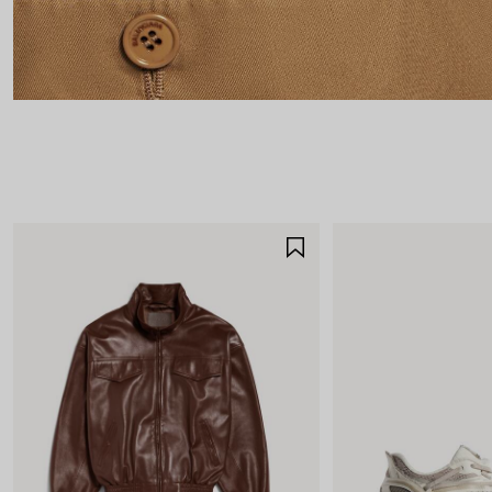
제
품
저
장
하
기