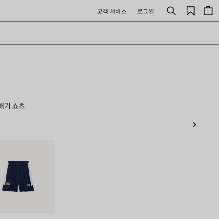
저
고객 서비스
로그인
검
장
색
된
제
품
배기 쇼츠