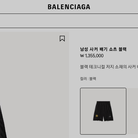
제
품
저
남성 사커 배기 쇼츠 블랙
장
₩ 1,355,000
하
기
블랙 테크니컬 저지 소재의 사커 
컬러 : 블랙
블
네
랙
이
비