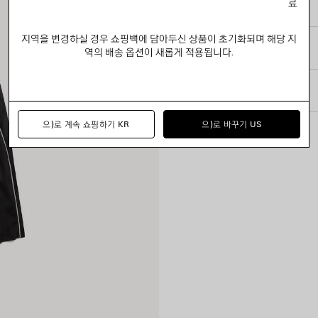
료
Product ID:
777709TUVZ710
• 오른쪽 다리에 네이블 크레스트
• 왼쪽 다리에 리플렉티브 디테
지역을 변경하실 경우 쇼핑백에 담아두신 상품이 초기화되며 해당 지
• 제조국: 포르투갈
사이즈 & 핏
역의 배송 옵션이 새롭게 적용됩니다.
주소재: 100% 폴리에스테르
제품 관리 방법
자수: 100% 폴리에스테르
으)로 계속 쇼핑하기 KR
으)로 바꾸기 US