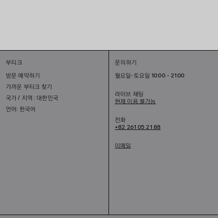
부티크
문의하기
방문 예약하기
월요일-토요일 10:00 - 21:00
가까운 부티크 찾기
라이브 채팅
국가 / 지역 : 대한민국
현재 이용 불가능
언어: 한국어
전화
+82 261 05 21 88
이메일