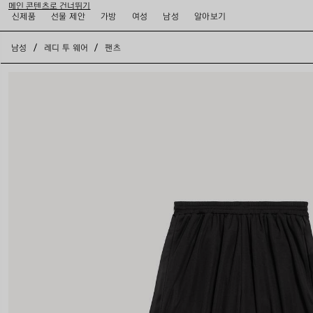
메인 콘텐츠로 건너뛰기
신제품
선물 제안
가방
여성
남성
알아보기
close the banner
남성
레디 투 웨어
팬츠