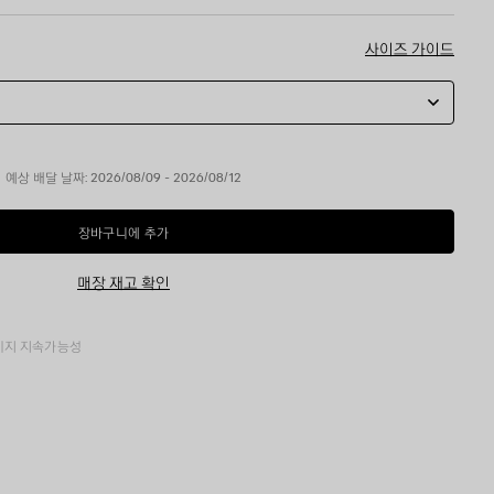
사이즈 가이드
예상 배달 날짜: 2026/08/09 - 2026/08/12
장바구니에 추가
장
사
바
이
구
즈
매장 재고 확인
니
를
에
선
추
택
가
하
키지
지속가능성
세
요