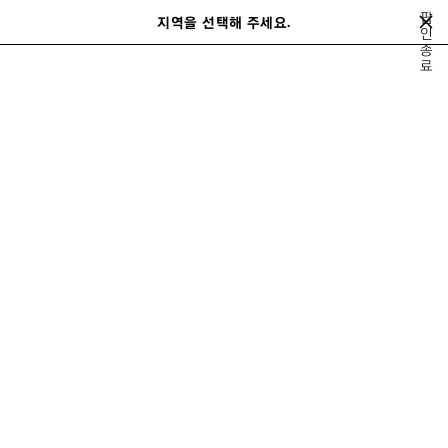
메인 콘텐츠로 건너뛰기
팝
지역을 선택해 주세요.
저
인
검
종
장
색
close the banner
료
여성
액세서리
아이웨어
된
제
품
이
다
전
음