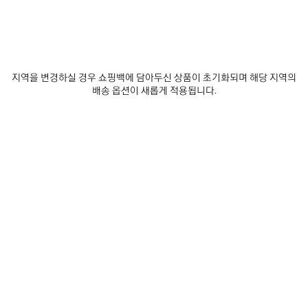
예상 배달 날짜: 2026/08/10 - 2026/08/13
장바구니에 추가
장
사
바
이
구
즈
매장 재고 확인
지역을 변경하실 경우 쇼핑백에 담아두신 상품이 초기화되며 해당 지역의
니
를
배송 옵션이 새롭게 적용됩니다.
에
선
추
택
제품 세부 정보
무료 배송 및 반품
패키지
지속가능성
가
하
세
요
• 전체 아세테이트 프레임 및 템플
• 랙탱글 디자인
• 스탠다드 핏
• 실버 BB 로고 안쪽에 숨겨진 힌지
더 보기
• 오른쪽 렌즈에 로고 레이저
Product ID:
621643T00391054
• 렌즈 소재: 바이오 나일론
• 렌즈 카테고리: 3
• 100% UVA/UVB 차단
실측 사이즈
• 옵티컬 제품으로 교체 가능
• 제조국: 이탈리아
• BB0096S
제품 관리 방법