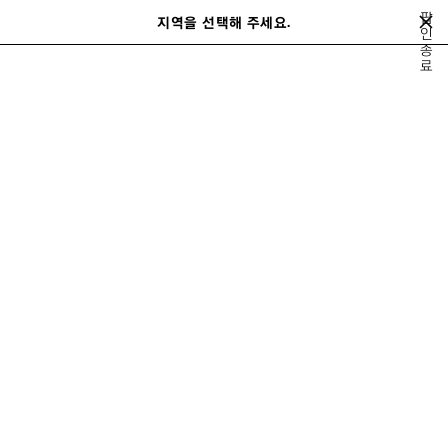
메인 콘텐츠로 건너뛰기
팝
close the banner
지역을 선택해 주세요.
저
인
검
LE CITY BAGS
종
장
색
료
된
제
지금 구매하기
품
르 시티
로데오
가방
스니커즈
여성 신제품