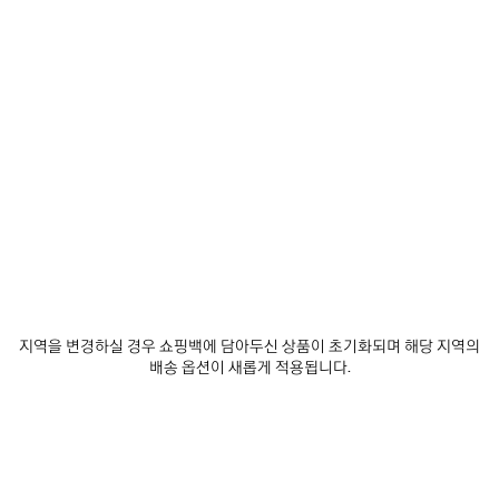
제
제
품
품
저
저
장
장
하
하
기
기
르 셋 볼링백 미디엄
르 시티 백 미디엄
₩ 5,910,000
₩ 4,200,000
지역을 변경하실 경우 쇼핑백에 담아두신 상품이 초기화되며 해당 지역의
배송 옵션이 새롭게 적용됩니다.
서비스 알아보기