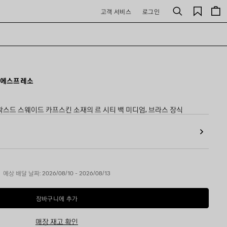
저
고객 서비스
로그인
검
장
색
된
제
품
트 에스프레소
스드 스웨이드 카프스킨 소재의 르 시티 백 미디엄, 브라스 장식
예상 배달 날짜: 2026/08/10 - 2026/08/13
장바구니에 추가
장
사
바
이
구
즈
매장 재고 확인
니
를