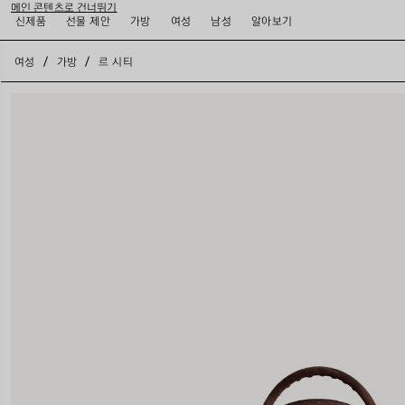
메인 콘텐츠로 건너뛰기
신제품
선물 제안
가방
여성
남성
알아보기
close the banner
여성
가방
르 시티