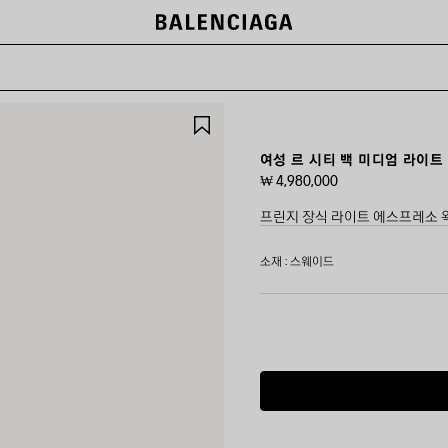
제
품
저
여성 르 시티 백 미디엄 라이
장
₩ 4,980,000
하
기
프린지 장식 라이트 에스프레소 왁
컬
소재 : 스웨이드
러
:
라
이
트
에
스
프
레
소