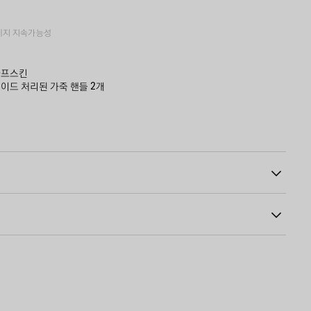
에
선
추
택
가
하
키지
지속가능성
세
요
카프스킨
레이드 처리된 가죽 핸들 2개
 탈부착 가능한 스트랩
달린 양면 지퍼
08
지퍼 포켓
 디보싱
플렉시글라스