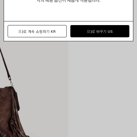
으)로 계속 쇼핑하기 KR
으)로 바꾸기 US