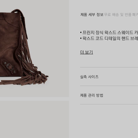
라
이
트
제품 세부 정보
무료 배송 및 반품
패
에
스
프
• 프린지 장식 왁스드 스웨이드 
레
• 왁스드 코드 디테일의 핸드 브
소
• 숄더 패드를 더한 길이 조절 및
• 브라스 장식
더 보기
• 긴 테일과 매듭진 가죽 풀러가 
Product ID:
8657602ACNB23
• 매듭진 가죽 풀러가 달린 앞면 
• 내부 지퍼 포켓 1개
• 탈부착 가능한 거울 1개
실측 사이즈
• 거울에 톤온톤 발렌시아가 로고
• 코튼 캔버스 안감
• 제조국: 이탈리아
제품 관리 방법
소재: 카프스킨, 코튼, 브라스, 