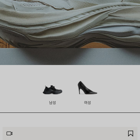
남성
여성
제
제
품
품