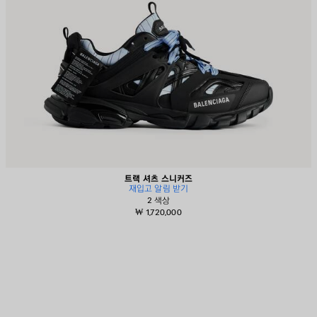
트랙 셔츠 스니커즈
재입고 알림 받기
2 색상
₩ 1,720,000
제
품
저
장