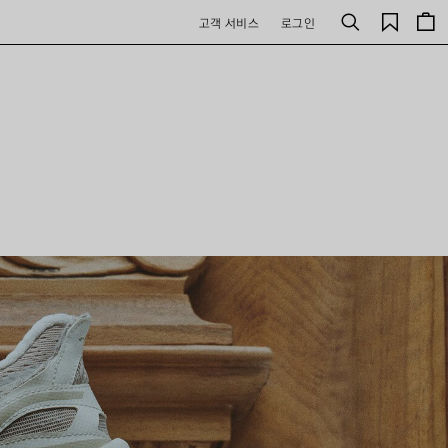
저
고객 서비스
로그인
검
장
색
된
제
품