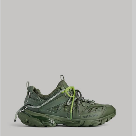
장
하
기