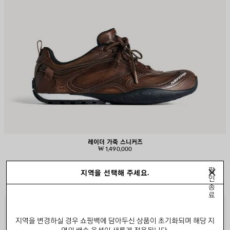
레이더 가죽 스니커즈
₩ 1,490,000
팝
지역을 선택해 주세요.
인
종
료
제
제
품
품
지역을 변경하실 경우 쇼핑백에 담아두신 상품이 초기화되며 해당 지
저
저
역의 배송 옵션이 새롭게 적용됩니다.