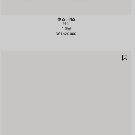
젯 스니커즈
남성
4 색상
₩ 1,620,000
제
품
저
장
하
기