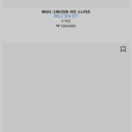
레이더 그래디언트 라인 스니커즈
재입고 알림 받기
3 색상
₩ 1,360,000
제
제
품
품
저
저
장
장
하
하
기
기