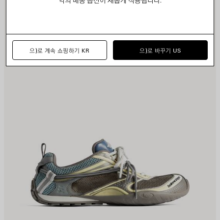
장
장
하
하
기
기
으)로 계속 쇼핑하기 KR
으)로 바꾸기 US