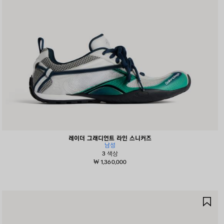
레이더 그래디언트 라인 스니커즈
남성
3 색상
₩ 1,360,000
제
품
저