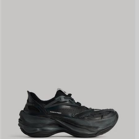
저
장
하
기