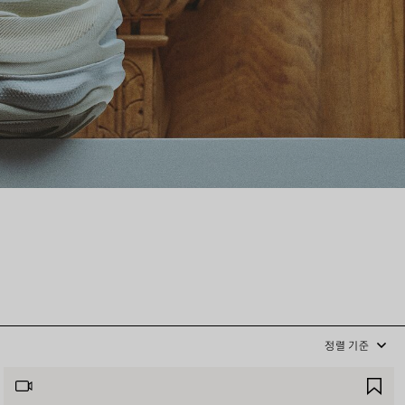
정렬 기준
제
품