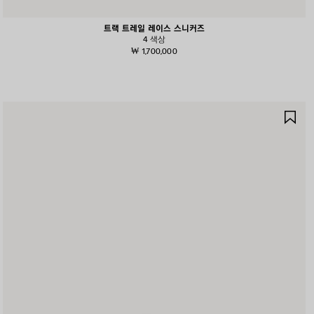
트랙 트레일 레이스 스니커즈
4 색상
₩ 1,700,000
제
품
저
장
하
기