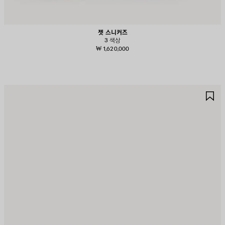
젯 스니커즈
3 색상
₩ 1,620,000
제
제
품
품
저
저
장
장
하
하
기
기