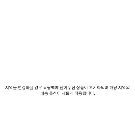
0
1
2
0
1
2
러너 스니커즈
러너 이리데슨트 스니커즈
남성
₩ 1,770,000
₩ 1,690,000
제
품
저
장
하
기
지역을 변경하실 경우 쇼핑백에 담아두신 상품이 초기화되며 해당 지역의
배송 옵션이 새롭게 적용됩니다.
0
1
2
0
1
2
러너 스니커즈
러너 스니커즈
남성
여성