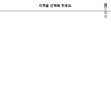
메인 콘텐츠로 건너뛰기
팝
지역을 선택해 주세요.
저
인
검
종
장
색
close the banner
료
된
제
품
스니커즈