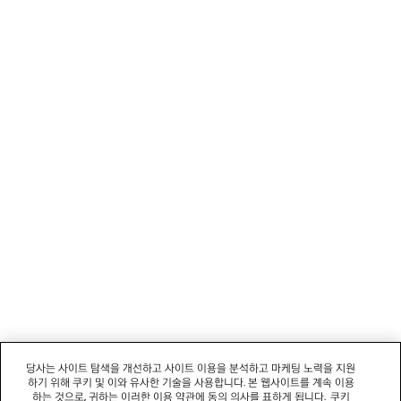
1
2
뉴스레터
3
4
5
고객 서비스
6
7
8
회사
9
10
11
소셜미디어
12
부티크
문의하기
당사는 사이트 탐색을 개선하고 사이트 이용을 분석하고 마케팅 노력을 지원
하기 위해 쿠키 및 이와 유사한 기술을 사용합니다. 본 웹사이트를 계속 이용
회사명: 발렌시아가코리아 유한책임회사 | 사업자등록번호: 211-88-83220
하는 것으로, 귀하는 이러한 이용 약관에 동의 의사를 표하게 됩니다.
쿠키