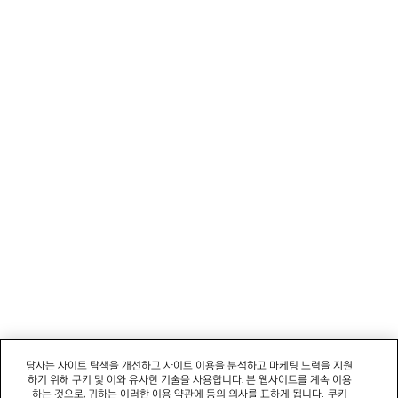
1
2
뉴스레터
3
4
5
고객 서비스
6
7
8
회사
9
10
11
소셜미디어
12
부티크
문의하기
당사는 사이트 탐색을 개선하고 사이트 이용을 분석하고 마케팅 노력을 지원
하기 위해 쿠키 및 이와 유사한 기술을 사용합니다. 본 웹사이트를 계속 이용
회사명: 발렌시아가코리아 유한책임회사 | 사업자등록번호: 211-88-83220
하는 것으로, 귀하는 이러한 이용 약관에 동의 의사를 표하게 됩니다.
쿠키