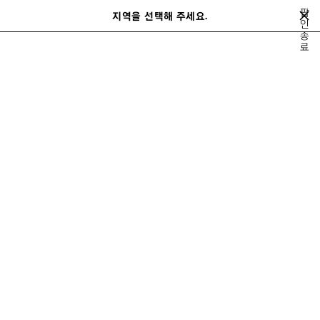
메인 콘텐츠로 건너뛰기
팝
지역을 선택해 주세요.
저
인
검
종
장
색
close the banner
료
된
제
품
스니커즈