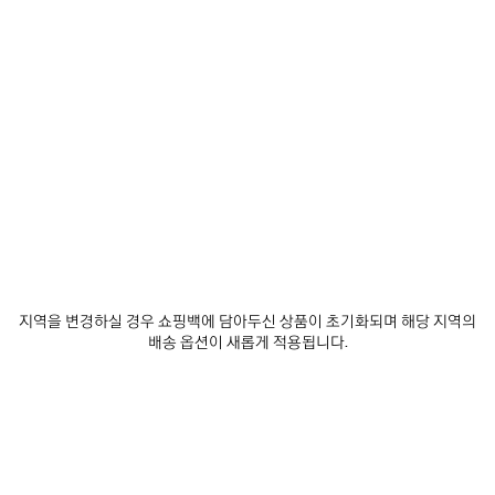
0
1
2
0
1
2
러너 스니커즈
러너 이리데슨트 스니커즈
남성
₩ 1,770,000
₩ 1,690,000
제
품
저
장
하
기
지역을 변경하실 경우 쇼핑백에 담아두신 상품이 초기화되며 해당 지역의
배송 옵션이 새롭게 적용됩니다.
0
1
2
0
1
2
러너 스니커즈
러너 스니커즈
남성
여성