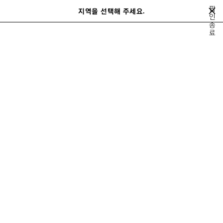
메인 콘텐츠로 건너뛰기
팝
지역을 선택해 주세요.
저
인
검
종
장
색
close the banner
료
된
제
품
기
신제품
핸드백
숄더백
토트백
미니백 & 파우치
백팩
이
전
미니백 & 파우치