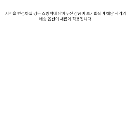
제
지역을 변경하실 경우 쇼핑백에 담아두신 상품이 초기화되며 해당 지역의
품
배송 옵션이 새롭게 적용됩니다.
저
장
하
기
0
1
0
1
르 시티 모토 미니
르 시티 모토 미니
₩ 2,580,000
6 색상
₩ 2,580,000
제