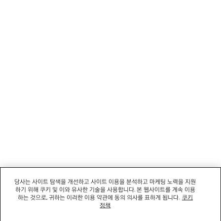
1
2
뉴스레터
3
4
5
고객 서비스
6
7
8
회사
9
소셜미디어
부티크
문의하기
당사는 사이트 탐색을 개선하고 사이트 이용을 분석하고 마케팅 노력을 지원
하기 위해 쿠키 및 이와 유사한 기술을 사용합니다. 본 웹사이트를 계속 이용
회사명: 발렌시아가코리아 유한책임회사 | 사업자등록번호: 211-88-83220
하는 것으로, 귀하는 이러한 이용 약관에 동의 의사를 표하게 됩니다.
쿠키
대표자: 소피쿠스토리 | 주소: 서울특별시 강남구 도산대로 458, 13,14층(청담동, 도산
정책
458빌딩) |
법적 고지
통신판매신고번호: 2022-서울강남-06711 | 통신판매업신고기관: 서울특별시 강남구