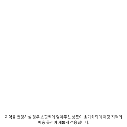
단 1개 남음
예상 배달 날짜: 2026/08/11 - 2026/08/14
장바구니에 추가
장
사
바
이
구
즈
매장 재고 확인
니
를
에
선
추
택
제품 세부 정보
무료 배송 및 반품
패키지
지속가능성
가
하
세
요
• 아레나 램스킨
• 파우치
• 숄더 스트랩 1개
• 길이 조절 및 탈부착 가능한 스트랩
더 보기
• 크로스바디백 및 숄더백으로 연출 가능
Product ID:
8639602ABEK7034
• 브라스 장식
• 매듭진 가죽 풀러가 달린 지퍼 잠금장치
지역을 변경하실 경우 쇼핑백에 담아두신 상품이 초기화되며 해당 지역의
• 매듭진 가죽 풀러가 달린 앞면 지퍼 포켓
실측 사이즈
배송 옵션이 새롭게 적용됩니다.
• 내부 카드 슬롯 6개