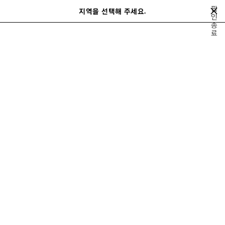
메인 콘텐츠로 건너뛰기
팝
지역을 선택해 주세요.
저
인
검
종
장
색
close the banner
료
여성
가방
르 시티
된
제
품
이
다
전
음