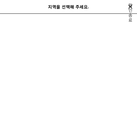
메인 콘텐츠로 건너뛰기
팝
지역을 선택해 주세요.
저
인
검
종
장
색
료
여름 26
봄 26
겨울 25
가을 25
여름 25
봄 25
겨울 24
가
된
이
다
제
전
음
품
봄 26