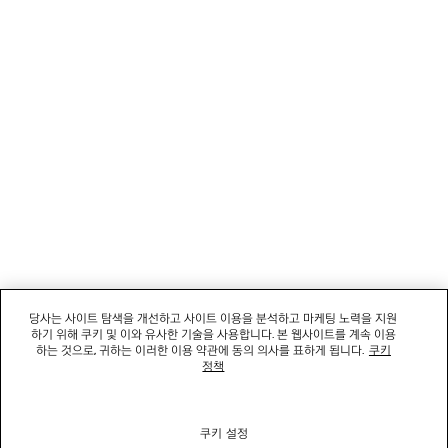
고객 서비스
회사
소셜미디어
부티크
문의하기
당사는 사이트 탐색을 개선하고 사이트 이용을 분석하고 마케팅 노력을 지원
하기 위해 쿠키 및 이와 유사한 기술을 사용합니다. 본 웹사이트를 계속 이용
회사명: 발렌시아가코리아 유한책임회사 | 사업자등록번호: 211-88-83220
하는 것으로, 귀하는 이러한 이용 약관에 동의 의사를 표하게 됩니다.
쿠키
대표자: 소피쿠스토리 | 주소: 서울특별시 강남구 도산대로 458, 13,14층(청담동, 도산
정책
458빌딩) |
법적 고지
통신판매신고번호: 2022-서울강남-06711 | 통신판매업신고기관: 서울특별시 강남구
청 | 호스팅 서비스: Salesforce Commerce Cloud
고객센터: 02-6105-2188 | 이메일:
clientservice.kr@balenciaga.com
쿠키 설정
개인정보보호책임 : 발렌시아가코리아 유한책임회사 이커머스팀 | 대표번호:02-6105-