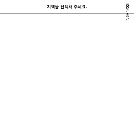
메인 콘텐츠로 건너뛰기
팝
지역을 선택해 주세요.
저
인
검
종
장
색
료
여름 19
봄 19
겨울 18
가을 18
여름 18
봄 18
겨울 17
가을 
된
이
다
제
전
음
품
SPRING 19
LOOKS