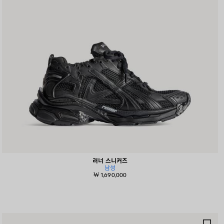
러너 스니커즈
남성
₩ 1,690,000
제