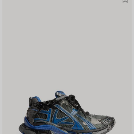
품
품
저
저
장
장
하
하
기
기