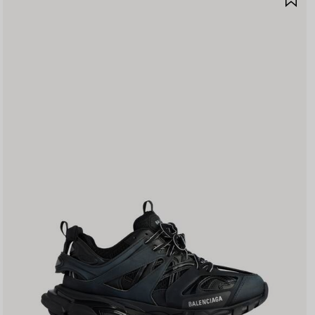
품
저
장
하
기