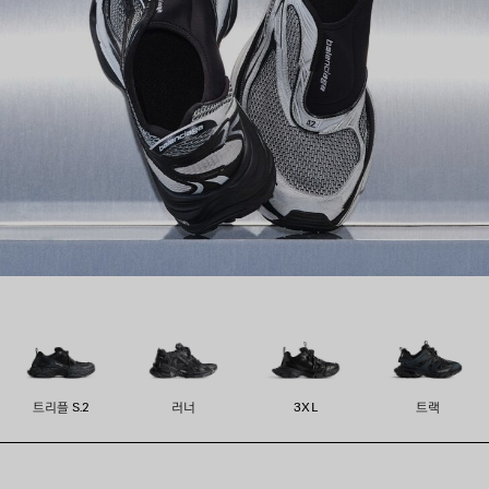
트리플 S.2
러너
3XL
트랙