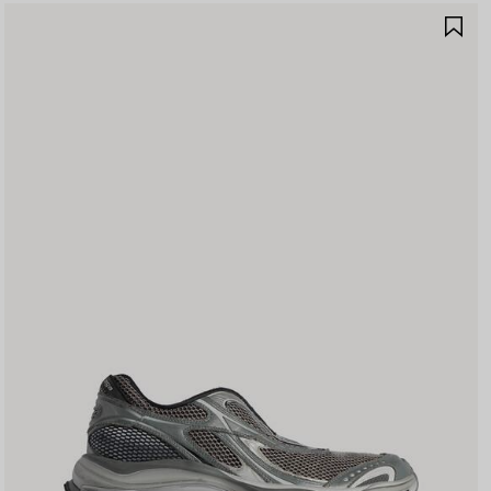
제
품
저
장
하
기