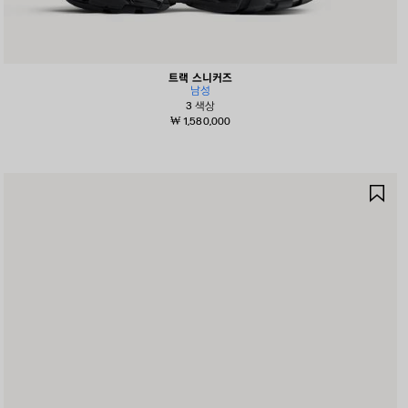
트랙 스니커즈
남성
3 색상
₩ 1,580,000
제
품
저
장
하
기