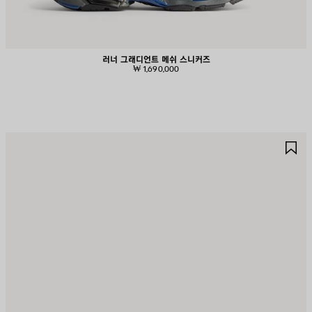
러너 그래디언트 메쉬 스니커즈
₩ 1,690,000
제
제
품
품
저
저
장
장
하
하
기
기