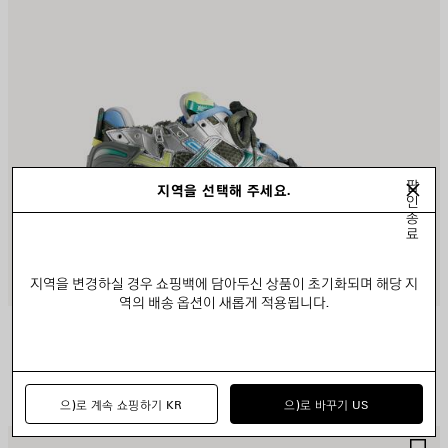
팝
지역을 선택해 주세요.
인
종
료
지역을 변경하실 경우 쇼핑백에 담아두신 상품이 초기화되며 해당 지
역의 배송 옵션이 새롭게 적용됩니다.
러너 그래디언트 스니커즈
재입고 알림 받기
₩ 1,650,000
으)로 계속 쇼핑하기 KR
으)로 바꾸기 US
제
제