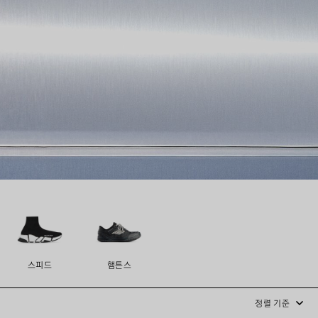
스피드
햄튼스
정렬 기준