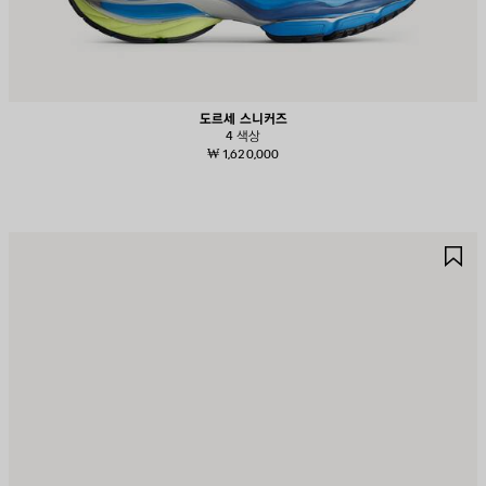
도르세 스니커즈
4 색상
₩ 1,620,000
제
제
품
품
저
저
장
장
하
하
기
기