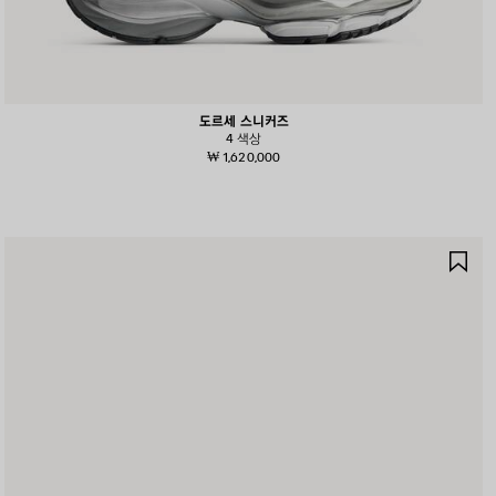
도르세 스니커즈
4 색상
₩ 1,620,000
제
품
저
장
하
기