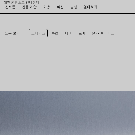
메인 콘텐츠로 건너뛰기
신제품
선물 제안
가방
여성
남성
알아보기
close the banner
모두 보기
스니커즈
부츠
더비
로퍼
뮬 & 슬라이드