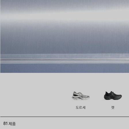
도르세
젯
81 제품