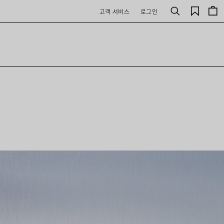
저
고객 서비스
로그인
검
장
색
된
제
품