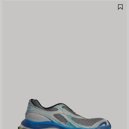
제
제
품
품
저
저
장
장
하
하
기
기