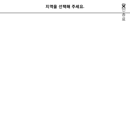
메인 콘텐츠로 건너뛰기
팝
지역을 선택해 주세요.
저
인
검
종
장
색
료
겨울 21
가을 21
여름 21
봄 21
겨울 20
가을 20
여름 20
봄
된
이
다
제
전
음
품
2021 가을
Play
Play