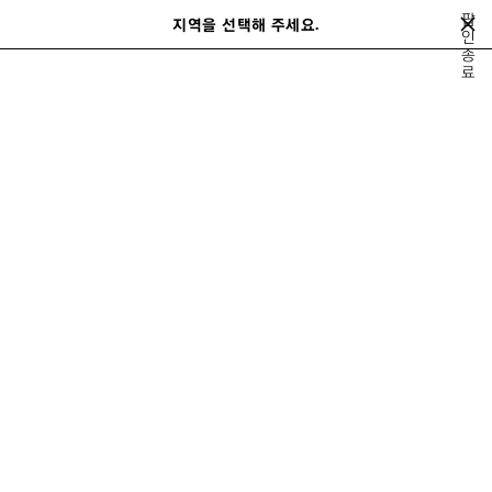
메인 콘텐츠로 건너뛰기
팝
지역을 선택해 주세요.
저
인
검
종
장
색
료
겨울 21
가을 21
여름 21
봄 21
겨울 20
가을 20
여름 20
봄
된
이
다
제
전
음
품
2021 가을
Play
Play