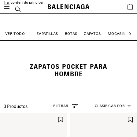
Ir al contenido principal
Favori
Buscar
close the banner
VER TODO
ZAPATILLAS
BOTAS
ZAPATOS
MOCASINES
Sig
ZAPATOS POCKET PARA
HOMBRE
FILTRAR
CLASIFICAR POR
3 Productos
GUARDAR
EN
FAVORITOS