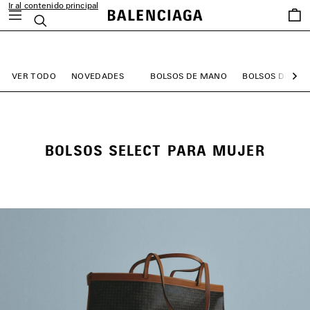
Ir al contenido principal
Favori
Buscar
close the banner
VER TODO
NOVEDADES
BOLSOS DE MANO
BOLSOS DE HO
Sig
BOLSOS SELECT PARA MUJER