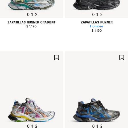
0
1
2
0
1
2
ZAPATILLAS RUNNER GRADIENT
ZAPATILLAS RUNNER
$ 1,190
Hombre
$ 1,190
GUARDAR
EN
FAVORITOS
0
1
2
0
1
2