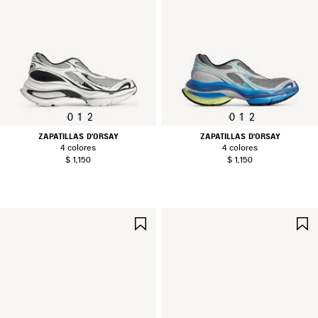
0
1
2
0
1
2
ZAPATILLAS D'ORSAY
ZAPATILLAS D'ORSAY
4 colores
4 colores
$ 1,150
$ 1,150
GUARDAR
EN
FAVORITOS