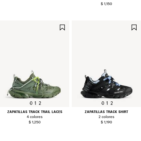
$ 1,150
GUARDAR
EN
FAVORITOS
0
1
2
0
1
2
ZAPATILLAS TRACK TRAIL LACES
ZAPATILLAS TRACK SHIRT
4 colores
2 colores
$ 1,250
$ 1,190