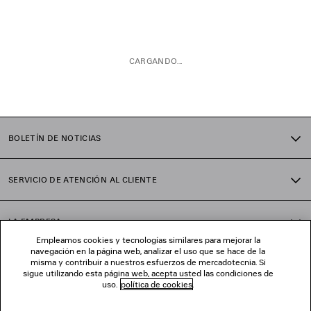
CARGANDO...
1
2
BOLETÍN DE NOTICIAS
3
4
5
SERVICIO DE ATENCIÓN AL CLIENTE
6
7
LA EMPRESA
Empleamos cookies y tecnologías similares para mejorar la
navegación en la página web, analizar el uso que se hace de la
misma y contribuir a nuestros esfuerzos de mercadotecnia. Si
SÍGUENOS
sigue utilizando esta página web, acepta usted las condiciones de
uso.
política de cookies
.
TIENDAS