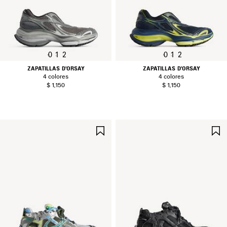
0
1
2
0
1
2
ZAPATILLAS D'ORSAY
ZAPATILLAS D'ORSAY
4 colores
4 colores
$ 1,150
$ 1,150
GUARDAR
EN
FAVORITOS