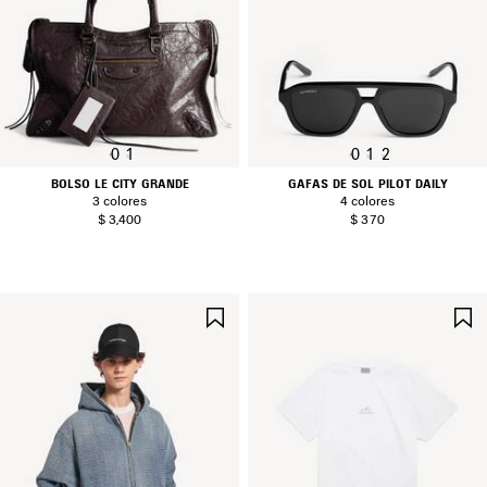
0
1
0
1
2
BOLSO LE CITY GRANDE
GAFAS DE SOL PILOT DAILY
3 colores
4 colores
$ 3,400
$ 370
GUARDAR
EN
FAVORITOS