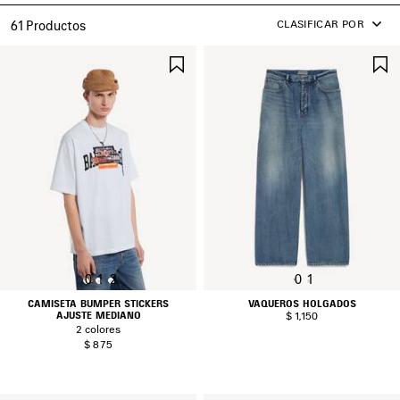
CLASIFICAR POR
61 Productos
GUARDAR
EN
FAVORITOS
0
1
2
0
1
CAMISETA BUMPER STICKERS
VAQUEROS HOLGADOS
AJUSTE MEDIANO
$ 1,150
2 colores
$ 875