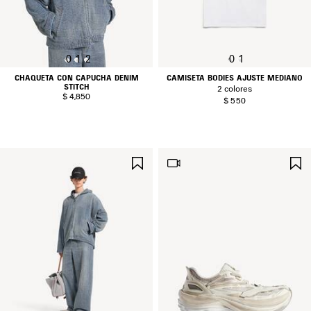
0
1
2
0
1
CHAQUETA CON CAPUCHA DENIM
CAMISETA BODIES AJUSTE MEDIANO
STITCH
2 colores
$ 4,850
$ 550
GUARDAR
EN
FAVORITOS