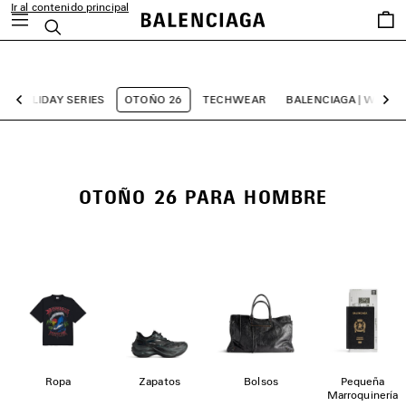
Ir al contenido principal
Favori
Buscar
close the banner
HOLIDAY SERIES
OTOÑO 26
TECHWEAR
BALENCIAGA | WFP 26
Anterior
Sig
OTOÑO 26 PARA HOMBRE
Ropa
Zapatos
Bolsos
Pequeña
Marroquinería