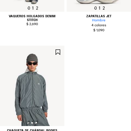
0
1
2
0
1
2
VAQUEROS HOLGADOS DENIM
ZAPATILLAS JET
STITCH
Hombre
$ 2,690
4 colores
$ 1,090
GUARDAR
EN
FAVORITOS
0
1
2
CHAQUETA DE CHÁNDAL BODIES