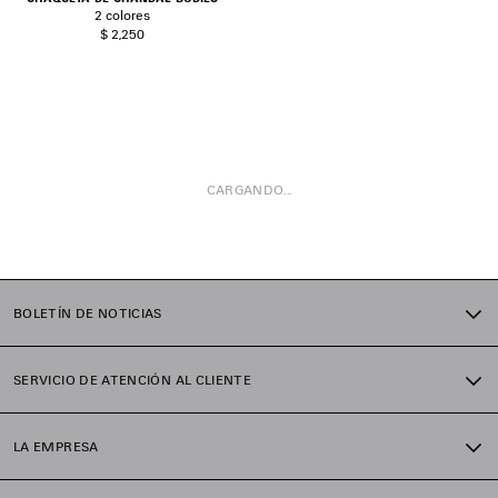
2 colores
$ 2,250
CARGANDO...
1
2
BOLETÍN DE NOTICIAS
3
4
5
SERVICIO DE ATENCIÓN AL CLIENTE
LA EMPRESA