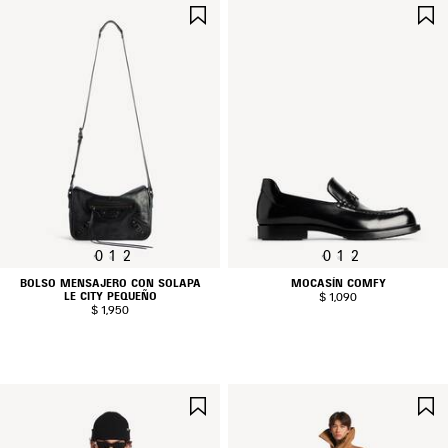
GUARDAR
EN
FAVORITOS
0
1
2
0
1
2
BOLSO MENSAJERO CON SOLAPA
MOCASÍN COMFY
LE CITY PEQUEÑO
$ 1,090
$ 1,950
GUARDAR
EN
FAVORITOS