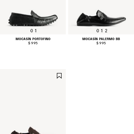
0
1
0
1
2
MOCASÍN PORTOFINO
MOCASÍN PALERMO BB
$ 995
$ 995
GUARDAR
EN
FAVORITOS