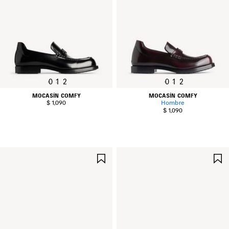
0
1
2
0
1
2
MOCASÍN COMFY
MOCASÍN COMFY
$ 1,090
Hombre
$ 1,090
GUARDAR
EN
FAVORITOS