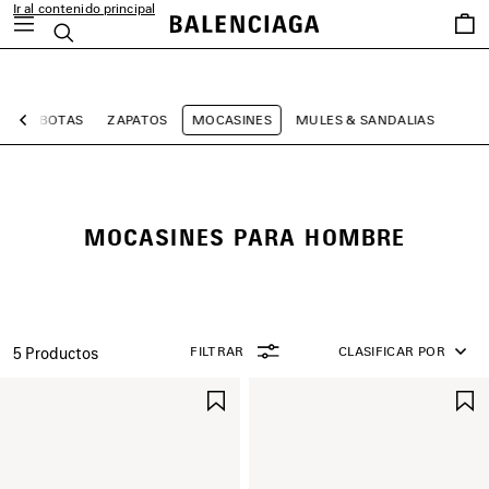
Ir al contenido principal
Favori
Buscar
close the banner
AS
BOTAS
ZAPATOS
MOCASINES
MULES & SANDALIAS
Anterior
MOCASINES PARA HOMBRE
FILTRAR
CLASIFICAR POR
5 Productos
GUARDAR
EN
FAVORITOS