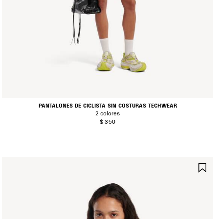
PANTALONES DE CICLISTA SIN COSTURAS TECHWEAR
2 colores
$ 350
UARDAR
GU
N
EN
AVORITOS
FA