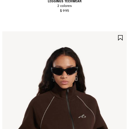
LEGGINGS TECHWEAR
2 colores
$ 995
UARDAR
G
N
E
AVORITOS
F