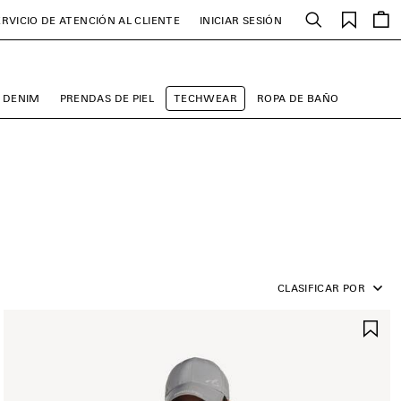
Favori
ERVICIO DE ATENCIÓN AL CLIENTE
INICIAR SESIÓN
Buscar
DENIM
PRENDAS DE PIEL
TECHWEAR
ROPA DE BAÑO
CLASIFICAR POR
UARDAR
GU
N
EN
AVORITOS
FA