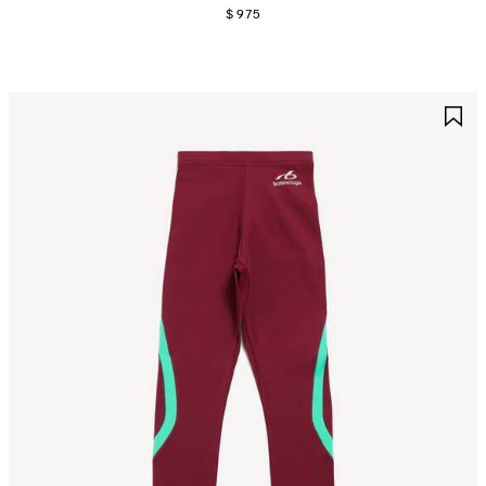
$ 975
UARDAR
G
N
E
AVORITOS
F