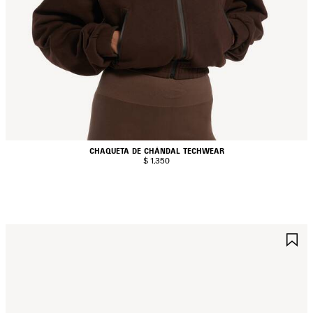
CHAQUETA DE CHÁNDAL TECHWEAR
$ 1,350
UARDAR
G
N
E
AVORITOS
F