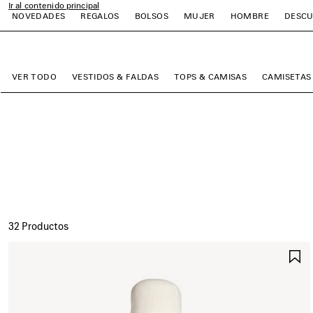
Ir al contenido principal
NOVEDADES
REGALOS
BOLSOS
MUJER
HOMBRE
DESCU
close the banner
r
r
r
r
r
r
VER TODO
VESTIDOS & FALDAS
TOPS & CAMISAS
CAMISETAS
32 Productos
G
E
F