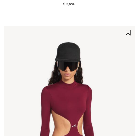
$ 2,690
G
E
F