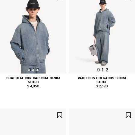
EN
FAVORITOS
0
1
2
0
1
2
CHAQUETA CON CAPUCHA DENIM
VAQUEROS HOLGADOS DENIM
STITCH
STITCH
$ 4,850
$ 2,690
GUARDAR
EN
FAVORITOS