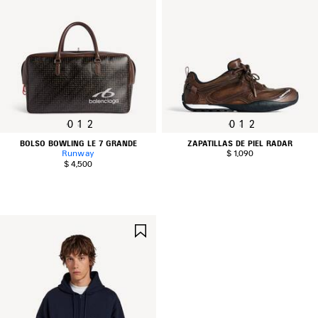
0
1
2
0
1
2
BOLSO BOWLING LE 7 GRANDE
ZAPATILLAS DE PIEL RADAR
Runway
$ 1,090
$ 4,500
GUARDAR
EN
FAVORITOS