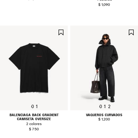
$ 1,090
GUARDAR
EN
FAVORITOS
0
1
0
1
2
BALENCIAGA BACK GRADIENT
VAQUEROS CURVADOS
CAMISETA OVERSIZE
$ 1,200
2 colores
$ 750