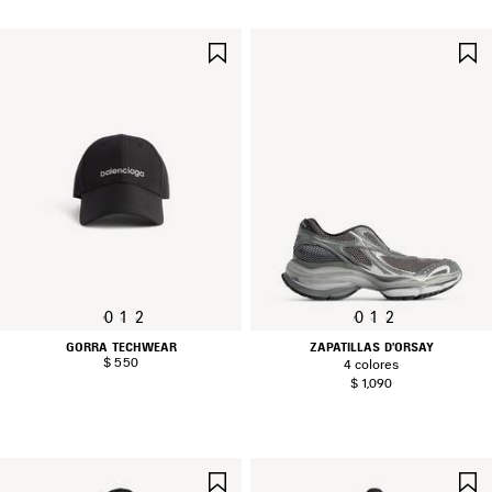
GUARDAR
EN
FAVORITOS
0
1
2
0
1
2
GORRA TECHWEAR
ZAPATILLAS D'ORSAY
$ 550
4 colores
$ 1,090
GUARDAR