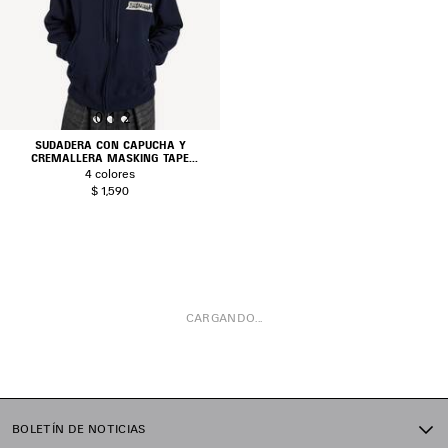
0
1
2
SUDADERA CON CAPUCHA Y
CREMALLERA MASKING TAPE
OVERSIZE
4 colores
$ 1,590
CARGANDO...
1
2
BOLETÍN DE NOTICIAS
3