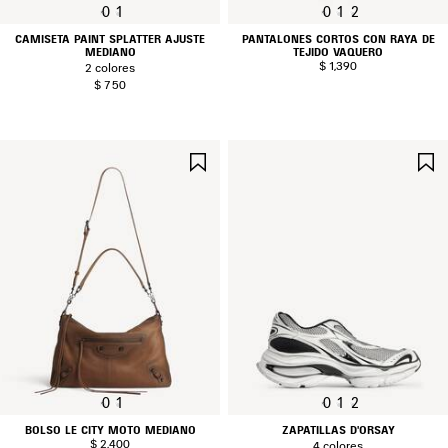
0
1
0
1
2
CAMISETA PAINT SPLATTER AJUSTE
PANTALONES CORTOS CON RAYA DE
MEDIANO
TEJIDO VAQUERO
$ 1,390
2 colores
$ 750
GUARDAR
EN
FAVORITOS
0
1
0
1
2
BOLSO LE CITY MOTO MEDIANO
ZAPATILLAS D'ORSAY
$ 2,400
4 colores