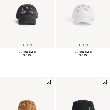
0
1
2
0
1
2
GORRA I<3 U
GORRA I<3 U
$ 625
$ 625
GUARDAR
EN
FAVORITOS