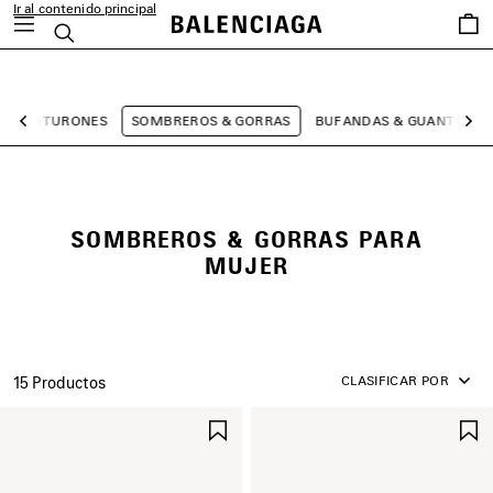
Ir al contenido principal
Favori
Buscar
close the banner
CINTURONES
SOMBREROS & GORRAS
BUFANDAS & GUANTES
Anterior
Sig
SOMBREROS & GORRAS PARA
MUJER
CLASIFICAR POR
15 Productos
GUARDAR
EN
FAVORITOS