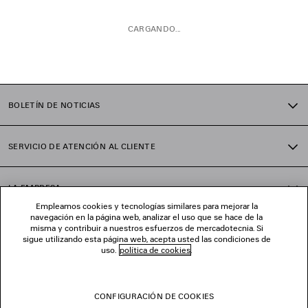
CARGANDO...
1
2
BOLETÍN DE NOTICIAS
SERVICIO DE ATENCIÓN AL CLIENTE
LA EMPRESA
Empleamos cookies y tecnologías similares para mejorar la
navegación en la página web, analizar el uso que se hace de la
misma y contribuir a nuestros esfuerzos de mercadotecnia. Si
SÍGUENOS
sigue utilizando esta página web, acepta usted las condiciones de
uso.
política de cookies
.
TIENDAS
CONFIGURACIÓN DE COOKIES