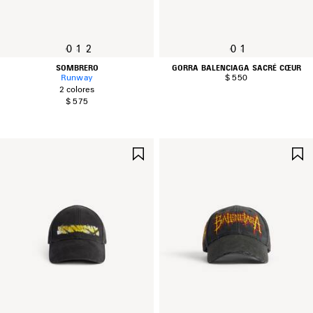
0
1
2
0
1
SOMBRERO
GORRA BALENCIAGA SACRÉ CŒUR
Runway
$ 550
2 colores
$ 575
GUARDAR
EN
FAVORITOS