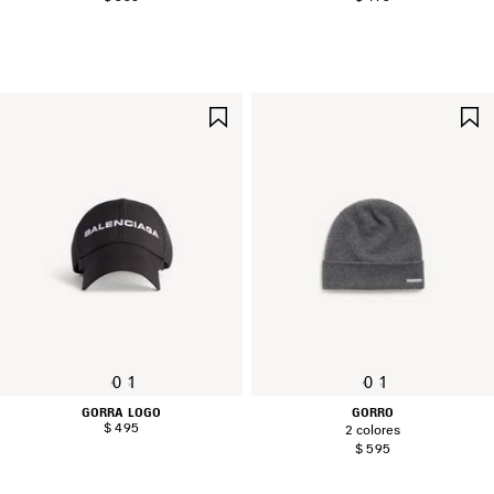
GUARDAR
EN
FAVORITOS
0
1
0
1
GORRA LOGO
GORRO
$ 495
2 colores
$ 595