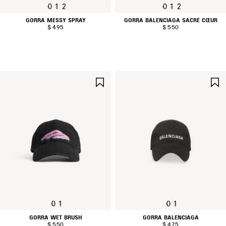
0
1
2
0
1
2
GORRA MESSY SPRAY
GORRA BALENCIAGA SACRÉ CŒUR
$ 495
$ 550
GUARDAR
EN
FAVORITOS
0
1
0
1
GORRA WET BRUSH
GORRA BALENCIAGA
$ 550
$ 475