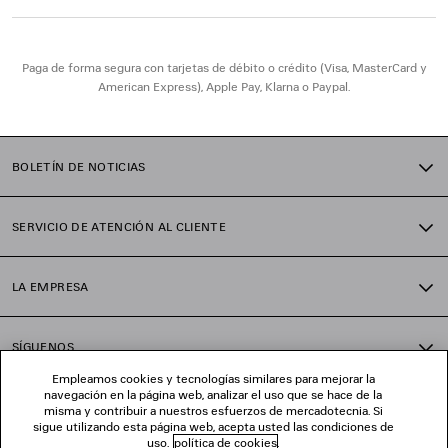
Material: piel de cordero, algodón, plexiglás
Paga de forma segura con tarjetas de débito o crédito (Visa, MasterCard y
American Express), Apple Pay, Klarna o Paypal.
BOLETÍN DE NOTICIAS
SERVICIO DE ATENCIÓN AL CLIENTE
LA EMPRESA
SÍGUENOS
Empleamos cookies y tecnologías similares para mejorar la
navegación en la página web, analizar el uso que se hace de la
TIENDAS
misma y contribuir a nuestros esfuerzos de mercadotecnia. Si
sigue utilizando esta página web, acepta usted las condiciones de
uso.
política de cookies
.