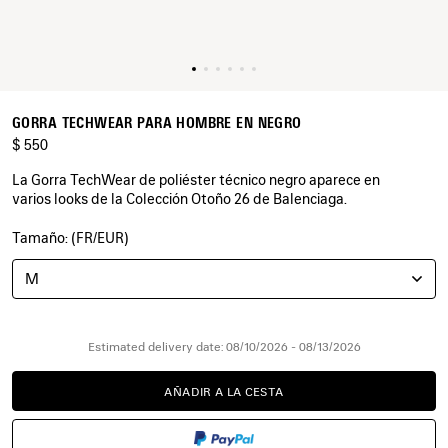
GORRA TECHWEAR PARA HOMBRE EN NEGRO
$ 550
La Gorra TechWear de poliéster técnico negro aparece en
varios looks de la Colección Otoño 26 de Balenciaga.
Tamaño: (FR/EUR)
COLORES
:
NEGRO
M
Negro
Estimated delivery date: 08/10/2026 - 08/13/2026
AÑADIR A LA CESTA
AÑADIR
POR
A
FAVOR,
LA
SELECCIONE
CESTA
UNA