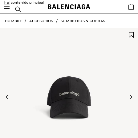
Ir al contenido principal
Favori
Buscar
close the banner
HOMBRE
ACCESORIOS
SOMBREROS & GORRAS
Anterior
Sig