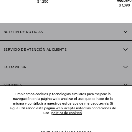
VAQUERO
$ 1,250
$ 1,390
BOLETÍN DE NOTICIAS
SERVICIO DE ATENCIÓN AL CLIENTE
LA EMPRESA
SÍGUENOS
Empleamos cookies y tecnologías similares para mejorar la
navegación en la página web, analizar el uso que se hace de la
TIENDAS
misma y contribuir a nuestros esfuerzos de mercadotecnia. Si
sigue utilizando esta página web, acepta usted las condiciones de
uso.
política de cookies
.
CONTÁCTENOS