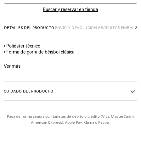
TALLA
Buscar y reservar en tienda
DETALLES DEL PRODUCTO
ENVÍO Y DEVOLUCIÓN GRATUITOS
EMBALAJ
S
• Poliéster técnico
• Forma de gorra de béisbol clásica
• Ojales de ventilación bordados en la parte superior
• Logotipo de Balenciaga bordado en la parte frontal
Ver más
• Ilustración con efecto reflectante
Product ID:
A001UY4F1B61000
• Tira con gancho y bucle ajustable en la parte trasera
• Fabricada en Italia
CUIDADO DEL PRODUCTO
Material principal: 100 % poliéster
Forro: 100 % algodón
Bordado: 100 % poliéster
Paga de forma segura con tarjetas de débito o crédito (Visa, MasterCard y
American Express), Apple Pay, Klarna o Paypal.