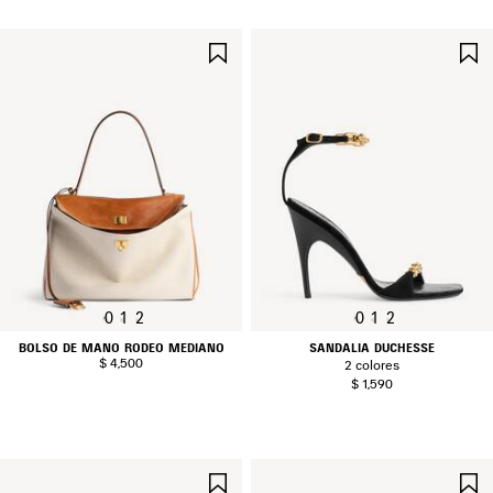
GUARDAR
EN
FAVORITOS
0
1
2
0
1
2
BOLSO DE MANO RODEO MEDIANO
SANDALIA DUCHESSE
$ 4,500
2 colores
$ 1,590
GUARDAR