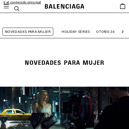
Ir al contenido principal
Favori
Buscar
close the banner
NOVEDADES PARA MUJER
HOLIDAY SERIES
OTOÑO 26
TEC
Sig
NOVEDADES PARA MUJER