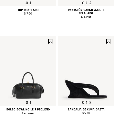
0
1
0
1
2
TOP DRAPEADO
PANTALÓN CARGO AJUSTE
RELAJADO
$ 750
$ 1,490
GUARDAR
EN
FAVORITOS
0
1
0
1
2
BOLSO BOWLING LE 7 PEQUEÑO
SANDALIA DE CUÑA GAETA
$ 975
3 colores