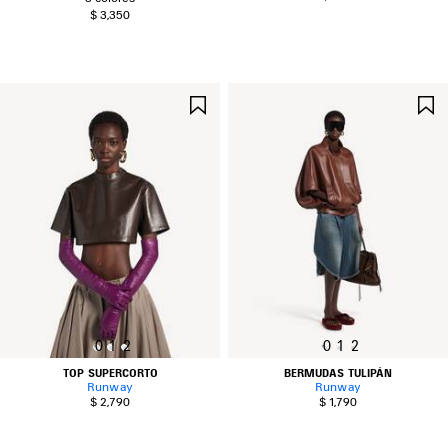
$ 3,350
GUARDAR
EN
FAVORITOS
0
1
2
0
1
2
TOP SUPERCORTO
BERMUDAS TULIPÁN
Runway
Runway
$ 2,790
$ 1,790