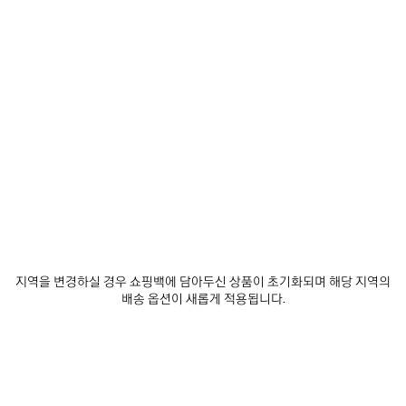
제
제
품
품
저
저
장
장
하
하
기
기
로데오 핸드백 미디엄
로데오 핸드백 미니
₩ 6,140,000
₩ 4,440,000
지역을 변경하실 경우 쇼핑백에 담아두신 상품이 초기화되며 해당 지역의
배송 옵션이 새롭게 적용됩니다.
서비스 알아보기